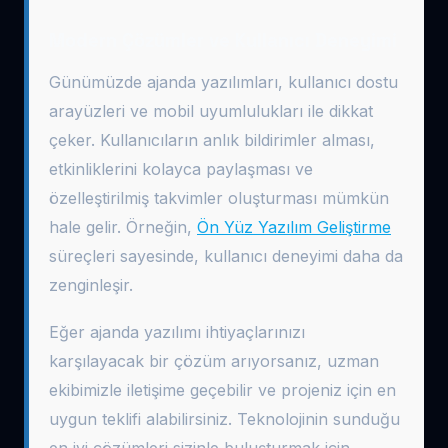
Modern Çözümler ve Kullanıcı Deneyimi
Günümüzde ajanda yazılımları, kullanıcı dostu
arayüzleri ve mobil uyumlulukları ile dikkat
çeker. Kullanıcıların anlık bildirimler alması,
etkinliklerini kolayca paylaşması ve
özelleştirilmiş takvimler oluşturması mümkün
hale gelir. Örneğin,
Ön Yüz Yazılım Geliştirme
süreçleri sayesinde, kullanıcı deneyimi daha da
zenginleşir.
Eğer ajanda yazılımı ihtiyaçlarınızı
karşılayacak bir çözüm arıyorsanız, uzman
ekibimizle iletişime geçebilir ve projeniz için en
uygun teklifi alabilirsiniz. Teknolojinin sunduğu
en iyi çözümleri sizinle buluşturmak için