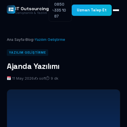
0850
IT Outsourcing
Uzman Talep Et
335 10
Danışmanlık & Yazılım
87
Ana Sayfa
›
Blog
›
Yazılım Geliştirme
YAZILIM GELIŞTIRME
Ajanda Yazılımı
11 May 2026
✍️ soft
⏱ 9 dk