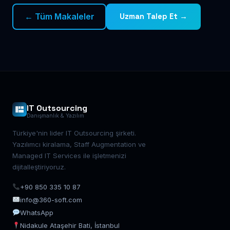
← Tüm Makaleler
Uzman Talep Et →
IT Outsourcing
Danışmanlık & Yazılım
Türkiye'nin lider IT Outsourcing şirketi.
Yazılımcı kiralama, Staff Augmentation ve
Managed IT Services ile işletmenizi
dijitalleştiriyoruz.
+90 850 335 10 87
info@360-soft.com
WhatsApp
Nidakule Ataşehir Bati, İstanbul