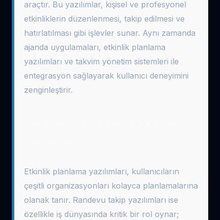
araçtır. Bu yazılımlar, kişisel ve profesyonel
etkinliklerin düzenlenmesi, takip edilmesi ve
hatırlatılması gibi işlevler sunar. Aynı zamanda
ajanda uygulamaları, etkinlik planlama
yazılımları ve takvim yönetim sistemleri ile
entegrasyon sağlayarak kullanıcı deneyimini
zenginleştirir.
Etkinlik Planlama ve Takvim
Yönetimi
Etkinlik planlama yazılımları, kullanıcıların
çeşitli organizasyonları kolayca planlamalarına
olanak tanır. Randevu takip yazılımları ise
özellikle iş dünyasında kritik bir rol oynar;