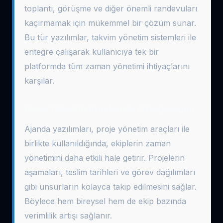
toplantı, görüşme ve diğer önemli randevuları
kaçırmamak için mükemmel bir çözüm sunar.
Bu tür yazılımlar, takvim yönetim sistemleri ile
entegre çalışarak kullanıcıya tek bir
platformda tüm zaman yönetimi ihtiyaçlarını
karşılar.
Proje Yönetim Araçları ile Entegrasyon
Ajanda yazılımları, proje yönetim araçları ile
birlikte kullanıldığında, ekiplerin zaman
yönetimini daha etkili hale getirir. Projelerin
aşamaları, teslim tarihleri ve görev dağılımları
gibi unsurların kolayca takip edilmesini sağlar.
Böylece hem bireysel hem de ekip bazında
verimlilik artışı sağlanır.