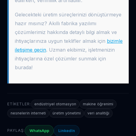
edilirken, verimlilik artırılabilir.
Gelecekteki üretim süreçlerinizi dönüştürmeye
hazır mısınız? Akıllı fabrika yazılımı
çözümlerimiz hakkında detaylı bilgi almak ve
ihtiyaçlarınıza uygun teklifler almak için
bizimle
iletişime geçin
. Uzman ekibimiz, işletmenizin
ihtiyaçlarına özel çözümler sunmak için
burada!
ETIKETLER:
endüstriyel otomasyon
makine öğrenimi
nesnelerin interneti
üretim yönetimi
veri analitiği
PAYLAŞ:
WhatsApp
LinkedIn