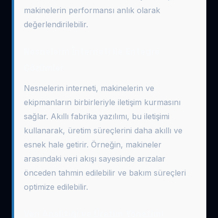
makinelerin performansı anlık olarak
değerlendirilebilir.
Nesnelerin İnterneti ile Entegre
Çözümler
Nesnelerin interneti, makinelerin ve
ekipmanların birbirleriyle iletişim kurmasını
sağlar. Akıllı fabrika yazılımı, bu iletişimi
kullanarak, üretim süreçlerini daha akıllı ve
esnek hale getirir. Örneğin, makineler
arasındaki veri akışı sayesinde arızalar
önceden tahmin edilebilir ve bakım süreçleri
optimize edilebilir.
Veri Analitiği ve Üretim Yönetimi