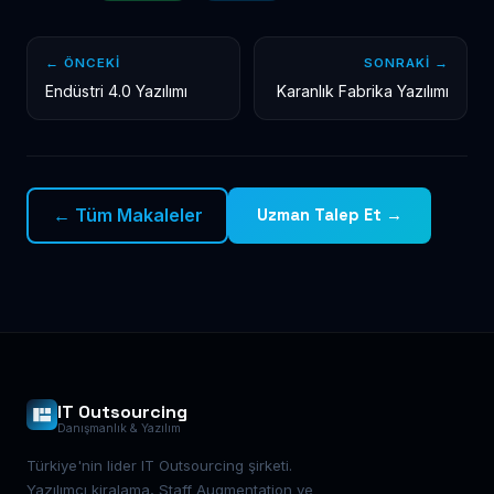
← ÖNCEKI
SONRAKI →
Endüstri 4.0 Yazılımı
Karanlık Fabrika Yazılımı
← Tüm Makaleler
Uzman Talep Et →
IT Outsourcing
Danışmanlık & Yazılım
Türkiye'nin lider IT Outsourcing şirketi.
Yazılımcı kiralama, Staff Augmentation ve