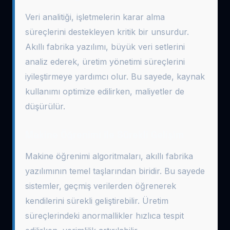
Veri analitiği, işletmelerin karar alma
süreçlerini destekleyen kritik bir unsurdur.
Akıllı fabrika yazılımı, büyük veri setlerini
analiz ederek, üretim yönetimi süreçlerini
iyileştirmeye yardımcı olur. Bu sayede, kaynak
kullanımı optimize edilirken, maliyetler de
düşürülür.
Makine Öğrenimi ile Sürekli Gelişim
Makine öğrenimi algoritmaları, akıllı fabrika
yazılımının temel taşlarından biridir. Bu sayede
sistemler, geçmiş verilerden öğrenerek
kendilerini sürekli geliştirebilir. Üretim
süreçlerindeki anormallikler hızlıca tespit