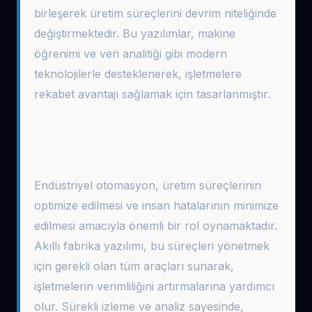
birleşerek üretim süreçlerini devrim niteliğinde
değiştirmektedir. Bu yazılımlar, makine
öğrenimi ve veri analitiği gibi modern
teknolojilerle desteklenerek, işletmelere
rekabet avantajı sağlamak için tasarlanmıştır.
Endüstriyel Otomasyon ve Akıllı Fabrika
Yazılımı
Endüstriyel otomasyon, üretim süreçlerinin
optimize edilmesi ve insan hatalarının minimize
edilmesi amacıyla önemli bir rol oynamaktadır.
Akıllı fabrika yazılımı, bu süreçleri yönetmek
için gerekli olan tüm araçları sunarak,
işletmelerin verimliliğini artırmalarına yardımcı
olur. Sürekli izleme ve analiz sayesinde,