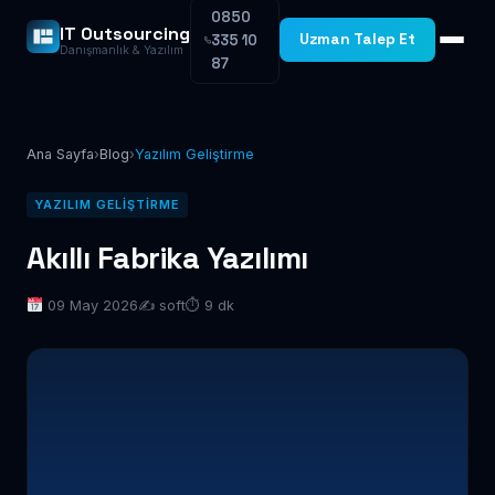
0850
IT Outsourcing
Uzman Talep Et
335 10
Danışmanlık & Yazılım
87
Ana Sayfa
›
Blog
›
Yazılım Geliştirme
YAZILIM GELIŞTIRME
Akıllı Fabrika Yazılımı
09 May 2026
✍️ soft
⏱ 9 dk