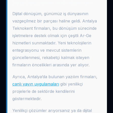
Dijital Dönüşüm ve Ar-Ge Hizmetleri
Dijital dönüşüm, günümüz iş dünyasının
vazgeçilmez bir parçası haline geldi. Antalya
Teknokent firmaları, bu dönüşüm sürecinde
işletmelere destek olmak için çeşitli Ar-Ge
hizmetleri sunmaktadır. Yeni teknolojilerin
entegrasyonu ve mevcut sistemlerin
güncellenmesi, rekabetçi kalmak isteyen
firmaların öncelikleri arasında yer alıyor.
Ayrıca, Antalya’da bulunan yazılım firmaları,
canlı yayın uygulamaları
gibi yenilikçi
projelerle de sektörde kendilerini
göstermektedir.
Yenilikçi çözümler arıyorsanız ya da dijital