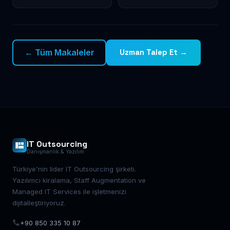
← Tüm Makaleler
Uzman Talep Et →
IT Outsourcing
Danışmanlık & Yazılım
Türkiye'nin lider IT Outsourcing şirketi.
Yazılımcı kiralama, Staff Augmentation ve
Managed IT Services ile işletmenizi
dijitalleştiriyoruz.
+90 850 335 10 87