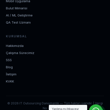
Mobil Uygulama
Bulut Mimarisi
AI / ML Geliştirme
QA Test Uzmanı
KURUMSAL
Hakkımızda
Çalışma Sürecimiz
SSS
Blog
İletişim
KVKK
© 2026 IT Outsourcing Danışmanlık — Tüm hakları saklıdır. | Vergi
No: 0012704520
Yardıma mı ihtiyacınız