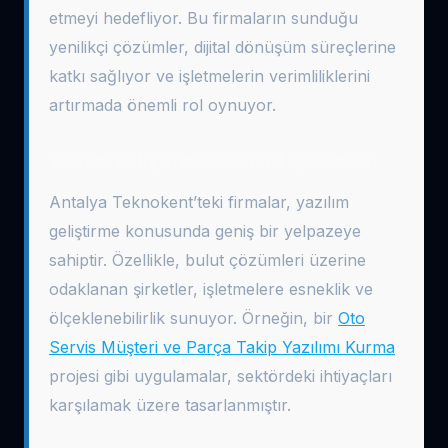
etmeyi hedefliyor. Bu firmaların sunduğu
yenilikçi çözümler, dijital dönüşüm süreçlerine
katkı sağlıyor ve işletmelerin verimliliklerini
artırmada önemli rol oynuyor.
Yazılım Geliştirme ve Bulut Çözümleri
Antalya Teknokent’teki firmalar, yazılım
geliştirme konusunda geniş bir yelpazeye
sahiptir. Özellikle, bulut çözümleri üzerine
odaklanan şirketler, işletmelere esneklik ve
ölçeklenebilirlik sunuyor. Örneğin, bir
Oto
Servis Müşteri ve Parça Takip Yazılımı Kurma
projesi gibi uygulamalar, sektördeki ihtiyaçları
karşılamak üzere tasarlanmıştır.