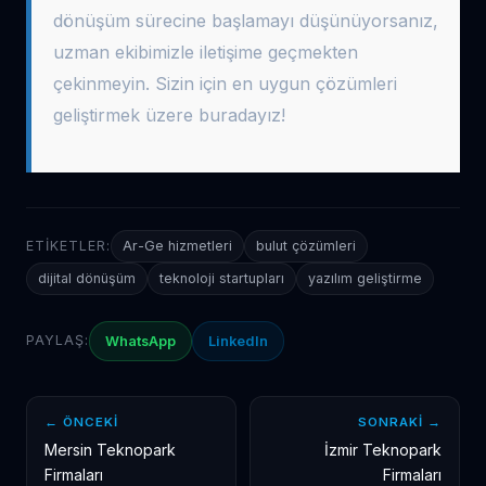
dönüşüm sürecine başlamayı düşünüyorsanız,
uzman ekibimizle iletişime geçmekten
çekinmeyin. Sizin için en uygun çözümleri
geliştirmek üzere buradayız!
ETIKETLER:
Ar-Ge hizmetleri
bulut çözümleri
dijital dönüşüm
teknoloji startupları
yazılım geliştirme
PAYLAŞ:
WhatsApp
LinkedIn
← ÖNCEKI
SONRAKI →
Mersin Teknopark
İzmir Teknopark
Firmaları
Firmaları