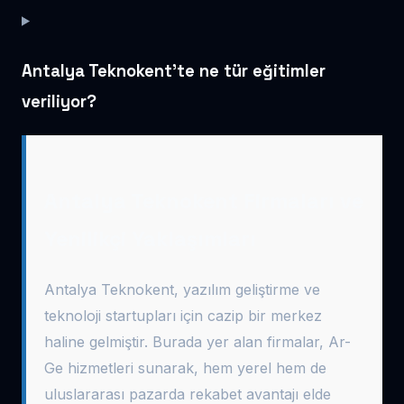
Antalya Teknokent’te ne tür eğitimler
veriliyor?
Antalya Teknokent Firmaları ve
Yenilikçi Yaklaşımları
Antalya Teknokent, yazılım geliştirme ve
teknoloji startupları için cazip bir merkez
haline gelmiştir. Burada yer alan firmalar, Ar-
Ge hizmetleri sunarak, hem yerel hem de
uluslararası pazarda rekabet avantajı elde