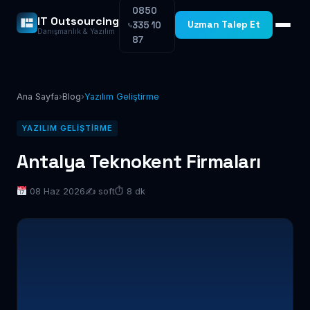
0850
IT Outsourcing
Uzman Talep Et
335 10
Danışmanlık & Yazılım
87
Ana Sayfa
›
Blog
›
Yazılım Geliştirme
YAZILIM GELIŞTIRME
Antalya Teknokent Firmaları
08 Haz 2026
✍️ soft
⏱ 8 dk