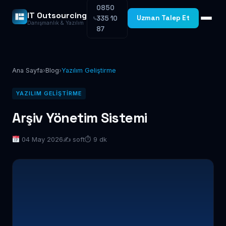
0850
IT Outsourcing
Uzman Talep Et
335 10
Danışmanlık & Yazılım
87
Ana Sayfa
›
Blog
›
Yazılım Geliştirme
YAZILIM GELIŞTIRME
Arşiv Yönetim Sistemi
04 May 2026
✍️ soft
⏱ 9 dk