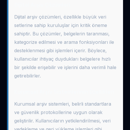
Dijital Arşiv Çözümleri
Dijital arşiv çözümleri, özellikle büyük veri
setlerine sahip kuruluşlar için kritik öneme
sahiptir. Bu çözümler, belgelerin taranması,
kategorize edilmesi ve arama fonksiyonları ile
desteklenmesi gibi işlemleri içerir. Böylece,
kullanıcılar ihtiyaç duydukları belgelere hızlı
bir şekilde erişebilir ve işlerini daha verimli hale
getirebilirler.
Kurumsal Arşiv Sistemlerinin Özellikleri
Kurumsal arşiv sistemleri, belirli standartlara
ve güvenlik protokollerine uygun olarak
geliştirilir. Kullanıcıların yetkilendirilmesi, veri
yedekleme ve geri yükleme işlemleri gibi