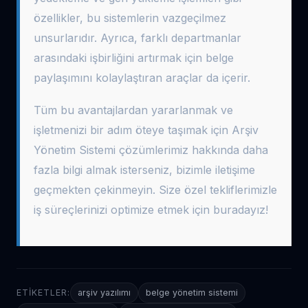
özellikler, bu sistemlerin vazgeçilmez
unsurlarıdır. Ayrıca, farklı departmanlar
arasındaki işbirliğini artırmak için belge
paylaşımını kolaylaştıran araçlar da içerir.
Tüm bu avantajlardan yararlanmak ve
işletmenizi bir adım öteye taşımak için Arşiv
Yönetim Sistemi çözümlerimiz hakkında daha
fazla bilgi almak isterseniz, bizimle iletişime
geçmekten çekinmeyin. Size özel tekliflerimizle
iş süreçlerinizi optimize etmek için buradayız!
ETIKETLER:
arşiv yazılımı
belge yönetim sistemi