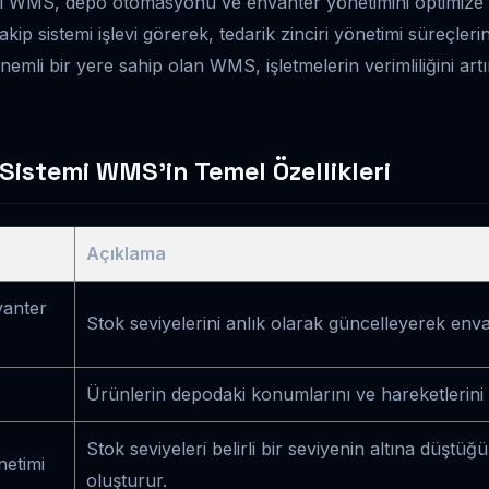
 WMS, depo otomasyonu ve envanter yönetimini optimize ed
p sistemi işlevi görerek, tedarik zinciri yönetimi süreçlerini 
nemli bir yere sahip olan WMS, işletmelerin verimliliğini artı
istemi WMS’in Temel Özellikleri
Açıklama
vanter
Stok seviyelerini anlık olarak güncelleyerek enva
Ürünlerin depodaki konumlarını ve hareketlerini 
Stok seviyeleri belirli bir seviyenin altına düştüğ
netimi
oluşturur.