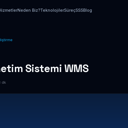
Hizmetler
Neden Biz?
Teknolojiler
Süreç
SSS
Blog
liştirme
etim Sistemi WMS
 dk