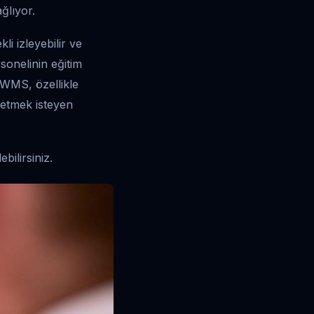
ğlıyor.
i izleyebilir ve
rsonelinin eğitim
 WMS, özellikle
 etmek isteyen
bilirsiniz.