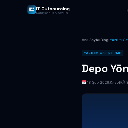
IT Outsourcing
Danışmanlık & Yazılım
Ana Sayfa
›
Blog
›
Yazılım Ge
YAZILIM GELIŞTIRME
Depo Yön
18 Şub 2026
✍️ soft
⏱ 8