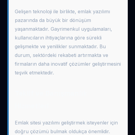
Gelişen teknoloji ile birlikte, emlak yazılımı
pazarında da büyük bir dönüşüm
yaşanmaktadır. Gayrimenkul uygulamaları,
kullanıcıların ihtiyaçlarına göre sürekli
gelişmekte ve yenilikler sunmaktadır. Bu
durum, sektördeki rekabeti artırmakta ve
firmaların daha inovatif çözümler geliştirmesini
teşvik etmektedir.
Teklif ve Danışmanlık
Hizmetleri
Emlak sitesi yazılımı geliştirmek isteyenler için
doğru çözümü bulmak oldukça önemlidir.