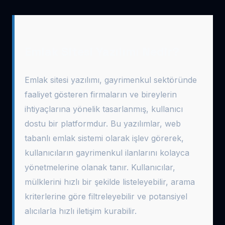
Emlak Sitesi Yazılımı Nedir?
Emlak sitesi yazılımı, gayrimenkul sektöründe
faaliyet gösteren firmaların ve bireylerin
ihtiyaçlarına yönelik tasarlanmış, kullanıcı
dostu bir platformdur. Bu yazılımlar, web
tabanlı emlak sistemi olarak işlev görerek,
kullanıcıların gayrimenkul ilanlarını kolayca
yönetmelerine olanak tanır. Kullanıcılar,
mülklerini hızlı bir şekilde listeleyebilir, arama
kriterlerine göre filtreleyebilir ve potansiyel
alıcılarla hızlı iletişim kurabilir.