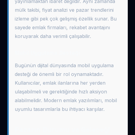
yayınlamaktan ibaret değildir. Aynı zamanda
mülk takibi, fiyat analizi ve pazar trendlerini
izleme gibi pek çok gelişmiş özellik sunar. Bu
sayede emlak firmaları, rekabet avantajını
koruyarak daha verimli çalışabilir.
Mobil Uygulama Desteği
Bugünün dijital dünyasında mobil uygulama
desteği de önemli bir rol oynamaktadır.
Kullanıcılar, emlak ilanlarına her yerden
ulaşabilmeli ve gerektiğinde hızlı aksiyon
alabilmelidir. Modern emlak yazılımları, mobil
uyumlu tasarımlarla bu ihtiyacı karşılar.
Pazarın Durumu ve Geleceği