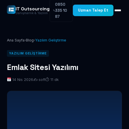
0850
IT Outsourcing
Uzman Talep Et
335 10
Danışmanlık & Yazılım
87
Ana Sayfa
›
Blog
›
Yazılım Geliştirme
YAZILIM GELIŞTIRME
Emlak Sitesi Yazılımı
14 Nis 2026
✍️ soft
⏱ 11 dk