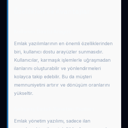
Özellikleri ve Avantajları
Kullanıcı Dostu Arayüz
Emlak yazılımlarının en önemli özelliklerinden
biri, kullanıcı dostu arayüzler sunmasıdır.
Kullanıcılar, karmaşık işlemlerle uğraşmadan
ilanlarını oluşturabilir ve yönlendirmeleri
kolayca takip edebilir. Bu da müşteri
memnuniyetini artırır ve dönüşüm oranlarını
yükseltir.
Gelişmiş Emlak Yönetim Yazılımı
Emlak yönetim yazılımı, sadece ilan