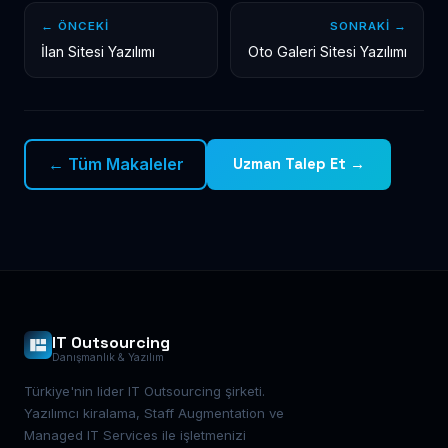
← ÖNCEKI
SONRAKI →
İlan Sitesi Yazılımı
Oto Galeri Sitesi Yazılımı
← Tüm Makaleler
Uzman Talep Et →
IT Outsourcing
Danışmanlık & Yazılım
Türkiye'nin lider IT Outsourcing şirketi.
Yazılımcı kiralama, Staff Augmentation ve
Managed IT Services ile işletmenizi