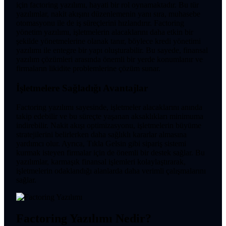
için factoring yazılımı, hayati bir rol oynamaktadır. Bu tür
yazılımlar, nakit akışını düzenlemenin yanı sıra, muhasebe
otomasyonu ile de iş süreçlerini hızlandırır. Factoring
yönetim yazılımı, işletmelerin alacaklarını daha etkin bir
şekilde yönetmelerine olanak tanır, böylece kredi yönetimi
yazılımı ile entegre bir yapı oluşturabilir. Bu sayede, finansal
yazılım çözümleri arasında önemli bir yerde konumlanır ve
firmaların likidite problemlerine çözüm sunar.
İşletmelere Sağladığı Avantajlar
Factoring yazılımı sayesinde, işletmeler alacaklarını anında
takip edebilir ve bu süreçte yaşanan aksaklıkları minimuma
indirebilir. Nakit akışı optimizasyonu, işletmelerin büyüme
stratejilerini belirlerken daha sağlıklı kararlar almasına
yardımcı olur. Ayrıca, Tıkla Gelsin gibi sipariş sistemi
kurmak isteyen firmalar için de önemli bir destek sağlar. Bu
yazılımlar, karmaşık finansal işlemleri kolaylaştırarak,
işletmelerin odaklandığı alanlarda daha verimli çalışmalarını
sağlar.
Factoring Yazılımı Nedir?