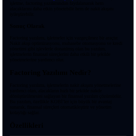
işletme, factoring yazılımından faydalanarak hem
alacaklarını daha etkin yönetebilir hem de nakit akışını
iyileştirebilir.
Sonuç Olarak
Factoring yazılımı, işletmeler için vazgeçilmez bir araçtır.
Nakit akışı optimizasyonu, muhasebe otomasyonu ve kredi
yönetimi gibi işlevlerle donatılmış olan bu yazılım,
işletmelerin finansal süreçlerini daha etkili bir şekilde
yönetmelerine yardımcı olur.
Factoring Yazılımı Nedir?
Factoring yazılımı, işletmelerin nakit akışını yönetmelerine
yardımcı olan, alacakların hızlı bir şekilde nakde
dönüştürülmesini sağlayan bir finansal yazılım çözümüdür.
Bu yazılım, özellikle KOBİ’ler için büyük bir avantaj
sunarak, finansal süreçleri otomatikleştirir ve yönetim
kolaylığı sağlar.
Özellikleri