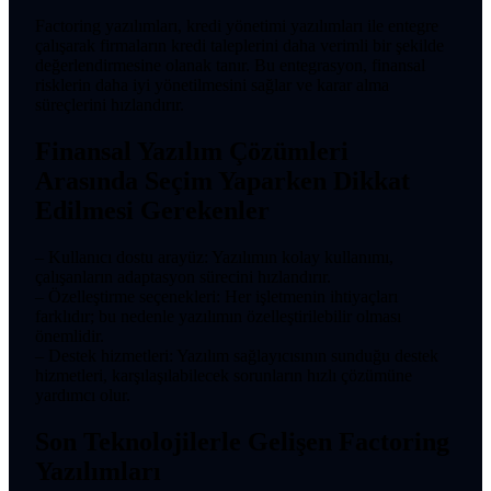
Factoring yazılımları, kredi yönetimi yazılımları ile entegre
çalışarak firmaların kredi taleplerini daha verimli bir şekilde
değerlendirmesine olanak tanır. Bu entegrasyon, finansal
risklerin daha iyi yönetilmesini sağlar ve karar alma
süreçlerini hızlandırır.
Finansal Yazılım Çözümleri
Arasında Seçim Yaparken Dikkat
Edilmesi Gerekenler
– Kullanıcı dostu arayüz: Yazılımın kolay kullanımı,
çalışanların adaptasyon sürecini hızlandırır.
– Özelleştirme seçenekleri: Her işletmenin ihtiyaçları
farklıdır; bu nedenle yazılımın özelleştirilebilir olması
önemlidir.
– Destek hizmetleri: Yazılım sağlayıcısının sunduğu destek
hizmetleri, karşılaşılabilecek sorunların hızlı çözümüne
yardımcı olur.
Son Teknolojilerle Gelişen Factoring
Yazılımları