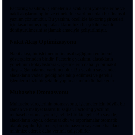
Factoring yazılımı, işletmelerin alacaklarını yönetmelerine ve
nakit akışlarını optimize etmelerine yardımcı olan bir finansal
yazılım çözümüdür. Bu yazılım, özellikle faktoring şirketleri
için tasarlanmış olup, alacakların hızlı bir şekilde nakde
dönüştürülmesini sağlamak amacıyla geliştirilmiştir.
Nakit Akışı Optimizasyonu
Nakit akışı, bir işletmenin finansal sağlığının en önemli
göstergelerinden biridir. Factoring yazılımı, alacakların
yönetimini kolaylaştırarak, işletmelerin daha iyi bir nakit
akışı sağlamalarına yardımcı olur. Bu yazılım sayesinde,
alacakların vadesi geldiğinde takip edilmesi ve gerekli
işlemlerin hızlı bir şekilde yapılması mümkün hale gelir.
Muhasebe Otomasyonu
Muhasebe süreçlerinin otomasyonu, işletmeler için büyük bir
zaman ve maliyet tasarrufu sağlar. Factoring yazılımı,
muhasebe otomasyonu işlevi ile birlikte gelir. Bu sayede,
alacakların kaydı, ödeme takibi ve raporlamalar otomatik
olarak yapılır. İşletmeler, bu otomasyon sayesinde hataları
minimize ederek daha verimli çalışabilirler.