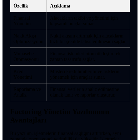
Özellik
Açıklama
Finansal
Alacakların takibi ve yönetimi için
Yönetim
kapsamlı araçlar sunar.
Nakit Akışı
Nakit akışını artırmak için alacakların
Optimizasyonu
hızlı bir şekilde tahsil edilmesini sağlar.
Muhasebe
Finansal işlemleri otomatikleştirerek
Otomasyonu
zaman tasarrufu sağlar.
Kredi
Müşteri kredi limitlerini ve risklerini
Yönetimi
yönetmek için araçlar sunar.
Raporlama ve
Finansal verilerin analiz edilmesine
Analiz
olanak tanır ve raporlar oluşturur.
Factoring Yönetim Yazılımının
Avantajları
Bu yazılım, işletmelerin finansal sağlığını artırırken, aynı
zamanda operasyonel verimliliği de yükseltir. İşletmeler,