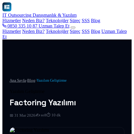
IT Outsourcing
Danışmanlık & Yazılım
Hizmetler
Neden Biz?
Teknolojiler
Süreç
SSS
Blog
0850 335 10 87
Uzman Talep Et
Hizmetler
Neden Biz?
Teknolojiler
Süreç
SSS
Blog
Uzman Talep
Et
Ana Sayfa
›
Blog
›
Yazılım Geliştirme
Yazılım Geliştirme
Factoring Yazılımı
✍️ soft
⏱ 10 dk
📅 31 Mar 2026