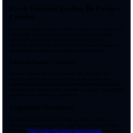
Kredi Yönetimi Yazılımı İle Entegre
Çalışma
Factoring yazılımı, kredi yönetimi yazılımları ile entegrasyon
sağlayarak, alacakların yanı sıra borçların da düzenli bir
şekilde yönetilmesine olanak tanır. Bu entegrasyon
sayesinde, işletmelerin finansal durumu hakkında kapsamlı
raporlar elde edilebilir ve stratejik kararlar alınabilir.
Finansal Yazılım Çözümleri
Finansal yazılım çözümleri arasında yer alan factoring
yazılımı, sadece alacak yönetimi ile sınırlı kalmaz. Aynı
zamanda tüm finansal süreçlerin kontrol altında tutulmasına
yardımcı olur. İşletmeler, bu çözümler sayesinde maliyetlerini
düşürerek daha kârlı hale gelebilirler.
Uygulama Örnekleri
Günümüz pazarında birçok firma, factoring yazılımını
kullanarak finansal süreçlerini daha verimli hale getirmiştir.
Örneğin,
Tıkla Gelsin gibi sipariş sistemi kurmak
isteyen bir