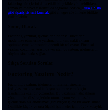
faktoring süreçlerini daha etkili bir şekilde yönetebilirken,
zaman ve maliyet tasarrufu da sağlarlar. Ayrıca,
Tıkla Gelsin
gibi sipariş sistemi kurmak
gibi entegre çözümlerle birlikte
kullanılabilir.
Sonuç Olarak
Factoring yazılımı, işletmelerin finansal süreçlerini
modernize etmelerine yardımcı olurken, nakit akışını
optimize etme konusunda önemli bir rol oynar. Finansal
yazılım çözümleri arasında yer alan bu sistem, işletmelerin
büyümesine katkı sağlar.
Sıkça Sorulan Sorular
Factoring Yazılımı Nedir?
Factoring yazılımı, işletmelerin finansal süreçlerini
kolaylaştırmak ve nakit akışını optimize etmek için
tasarlanmış özel bir çözümdür. Bu yazılımlar, alacakların
yönetimi, kredi süreçlerinin otomasyonu ve muhasebe
işlemlerinin hızlandırılması gibi birçok işlevi bir arada sunar.
Özellikle küçük ve orta ölçekli işletmeler için büyük kolaylık