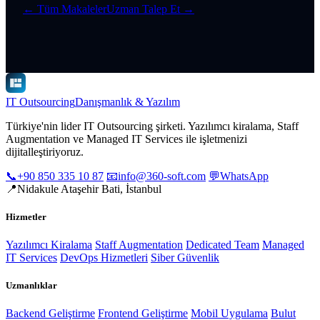
← Tüm Makaleler
Uzman Talep Et →
IT Outsourcing
Danışmanlık & Yazılım
Türkiye'nin lider IT Outsourcing şirketi. Yazılımcı kiralama, Staff
Augmentation ve Managed IT Services ile işletmenizi
dijitalleştiriyoruz.
📞
+90 850 335 10 87
📧
info@360-soft.com
💬
WhatsApp
📍
Nidakule Ataşehir Bati, İstanbul
Hizmetler
Yazılımcı Kiralama
Staff Augmentation
Dedicated Team
Managed
IT Services
DevOps Hizmetleri
Siber Güvenlik
Uzmanlıklar
Backend Geliştirme
Frontend Geliştirme
Mobil Uygulama
Bulut