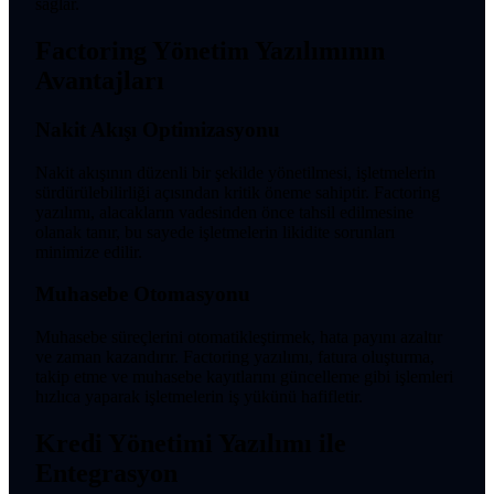
sağlar.
Factoring Yönetim Yazılımının
Avantajları
Nakit Akışı Optimizasyonu
Nakit akışının düzenli bir şekilde yönetilmesi, işletmelerin
sürdürülebilirliği açısından kritik öneme sahiptir. Factoring
yazılımı, alacakların vadesinden önce tahsil edilmesine
olanak tanır, bu sayede işletmelerin likidite sorunları
minimize edilir.
Muhasebe Otomasyonu
Muhasebe süreçlerini otomatikleştirmek, hata payını azaltır
ve zaman kazandırır. Factoring yazılımı, fatura oluşturma,
takip etme ve muhasebe kayıtlarını güncelleme gibi işlemleri
hızlıca yaparak işletmelerin iş yükünü hafifletir.
Kredi Yönetimi Yazılımı ile
Entegrasyon