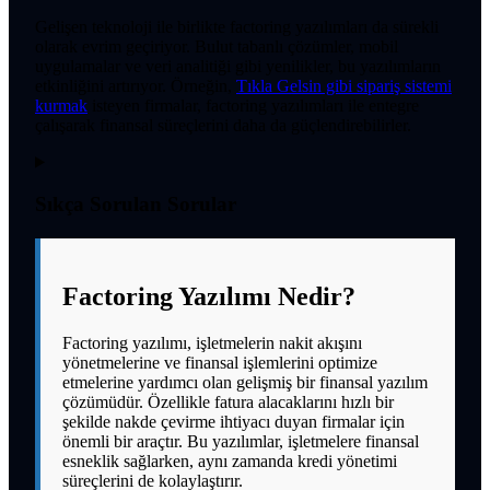
Gelişen teknoloji ile birlikte factoring yazılımları da sürekli
olarak evrim geçiriyor. Bulut tabanlı çözümler, mobil
uygulamalar ve veri analitiği gibi yenilikler, bu yazılımların
etkinliğini artırıyor. Örneğin,
Tıkla Gelsin gibi sipariş sistemi
kurmak
isteyen firmalar, factoring yazılımları ile entegre
çalışarak finansal süreçlerini daha da güçlendirebilirler.
Sıkça Sorulan Sorular
Factoring Yazılımı Nedir?
Factoring yazılımı, işletmelerin nakit akışını
yönetmelerine ve finansal işlemlerini optimize
etmelerine yardımcı olan gelişmiş bir finansal yazılım
çözümüdür. Özellikle fatura alacaklarını hızlı bir
şekilde nakde çevirme ihtiyacı duyan firmalar için
önemli bir araçtır. Bu yazılımlar, işletmelere finansal
esneklik sağlarken, aynı zamanda kredi yönetimi
süreçlerini de kolaylaştırır.