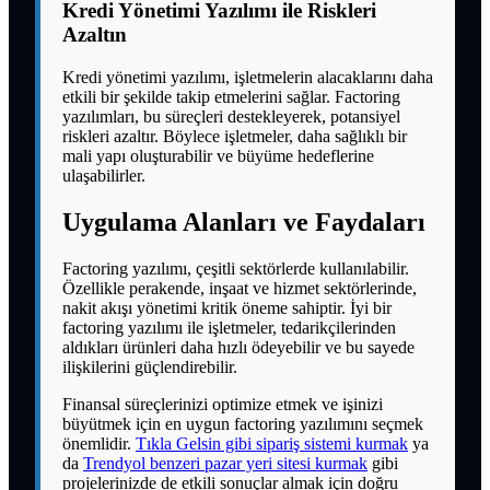
Kredi Yönetimi Yazılımı ile Riskleri
Azaltın
Kredi yönetimi yazılımı, işletmelerin alacaklarını daha
etkili bir şekilde takip etmelerini sağlar. Factoring
yazılımları, bu süreçleri destekleyerek, potansiyel
riskleri azaltır. Böylece işletmeler, daha sağlıklı bir
mali yapı oluşturabilir ve büyüme hedeflerine
ulaşabilirler.
Uygulama Alanları ve Faydaları
Factoring yazılımı, çeşitli sektörlerde kullanılabilir.
Özellikle perakende, inşaat ve hizmet sektörlerinde,
nakit akışı yönetimi kritik öneme sahiptir. İyi bir
factoring yazılımı ile işletmeler, tedarikçilerinden
aldıkları ürünleri daha hızlı ödeyebilir ve bu sayede
ilişkilerini güçlendirebilir.
Finansal süreçlerinizi optimize etmek ve işinizi
büyütmek için en uygun factoring yazılımını seçmek
önemlidir.
Tıkla Gelsin gibi sipariş sistemi kurmak
ya
da
Trendyol benzeri pazar yeri sitesi kurmak
gibi
projelerinizde de etkili sonuçlar almak için doğru