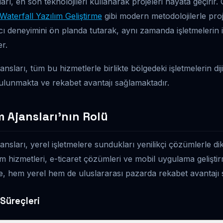
arı, en son teknolojileri kullanarak projeleri hayata geçirir
Waterfall Yazılım Geliştirme
gibi modern metodolojilerle proj
nıcı deneyimini ön planda tutarak, aynı zamanda işletmelerin i
er.
jansları, tüm bu hizmetlerle birlikte bölgedeki işletmelerin d
bulunmakta ve rekabet avantajı sağlamaktadır.
m Ajansları’nın Rolü
jansları, yerel işletmelere sundukları yenilikçi çözümlerle di
ım hizmetleri, e-ticaret çözümleri ve mobil uygulama geliştir
e, hem yerel hem de uluslararası pazarda rekabet avantajı s
 Süreçleri