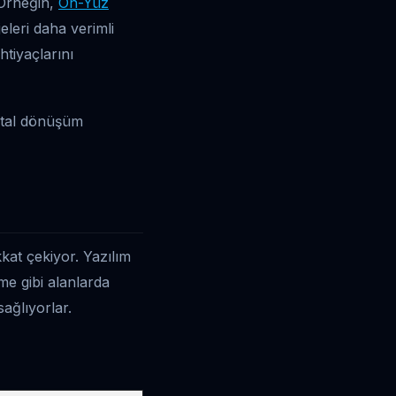
. Örneğin,
Ön-Yüz
eleri daha verimli
htiyaçlarını
ijital dönüşüm
kkat çekiyor. Yazılım
me gibi alanlarda
ağlıyorlar.