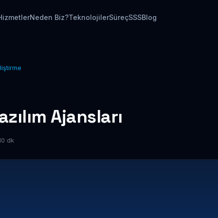
Hizmetler
Neden Biz?
Teknolojiler
Süreç
SSS
Blog
liştirme
azılım Ajansları
10 dk