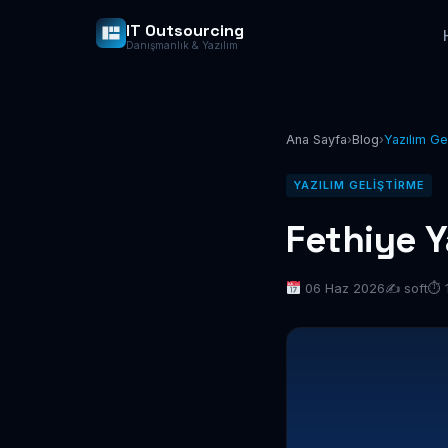
IT Outsourcing
Danışmanlık & Yazılım
Ana Sayfa
›
Blog
›
Yazılım Ge
YAZILIM GELIŞTIRME
Fethiye Y
06 Haz 2026
✍️ soft
⏱ 