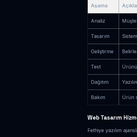
Aşama
Açıkl
Analiz
Müşter
Tasarım
Sistem
Geliştirme
Belirl
Test
Ürünün
Dağıtım
Yazılı
Bakım
Ürün s
Web Tasarım Hizme
Fethiye yazılım ajansl