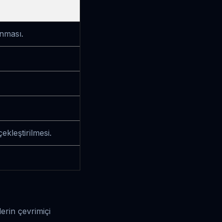
anması.
ekleştirilmesi.
lerin çevrimiçi