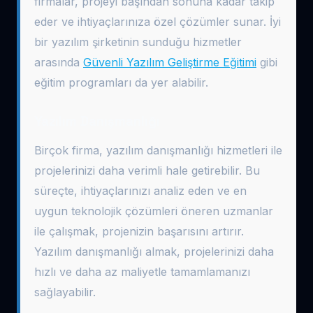
firmalar, projeyi başından sonuna kadar takip
eder ve ihtiyaçlarınıza özel çözümler sunar. İyi
bir yazılım şirketinin sunduğu hizmetler
arasında
Güvenli Yazılım Geliştirme Eğitimi
gibi
eğitim programları da yer alabilir.
Yazılım Danışmanlığı
Birçok firma, yazılım danışmanlığı hizmetleri ile
projelerinizi daha verimli hale getirebilir. Bu
süreçte, ihtiyaçlarınızı analiz eden ve en
uygun teknolojik çözümleri öneren uzmanlar
ile çalışmak, projenizin başarısını artırır.
Yazılım danışmanlığı almak, projelerinizi daha
hızlı ve daha az maliyetle tamamlamanızı
sağlayabilir.