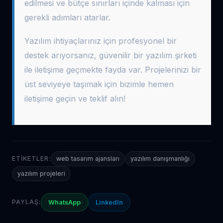
edilmesi ve bütçe sınırları içinde kalması için
gerekli adımları atarlar.
Yazılım ihtiyaçlarınız için profesyonel bir
destek arıyorsanız, güvenilir bir yazılım şirketi
ile iletişime geçmekte fayda var. Projelerinizi bir
üst seviyeye taşımak için bizimle hemen
iletişime geçin ve teklif alın!
ETIKETLER:
web tasarım ajansları
yazılım danışmanlığı
yazılım projeleri
PAYLAŞ:
WhatsApp
LinkedIn