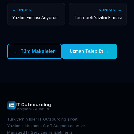
← ÖNCEKI
SONRAKI →
Yazılım Firması Arıyorum
Tecrübeli Yazılım Firması
← Tüm Makaleler
Uzman Talep Et →
IT Outsourcing
Danışmanlık & Yazılım
Türkiye'nin lider IT Outsourcing şirketi.
Yazılımcı kiralama, Staff Augmentation ve
Managed IT Services ile işletmenizi