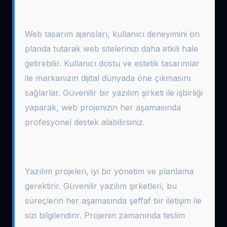
Web Tasarım Ajansları
Web tasarım ajansları, kullanıcı deneyimini ön
planda tutarak web sitelerinizi daha etkili hale
getirebilir. Kullanıcı dostu ve estetik tasarımlar
ile markanızın dijital dünyada öne çıkmasını
sağlarlar. Güvenilir bir yazılım şirketi ile işbirliği
yaparak, web projenizin her aşamasında
profesyonel destek alabilirsiniz.
Yazılım Projeleri Yönetimi
Yazılım projeleri, iyi bir yönetim ve planlama
gerektirir. Güvenilir yazılım şirketleri, bu
süreçlerin her aşamasında şeffaf bir iletişim ile
sizi bilgilendirir. Projenin zamanında teslim