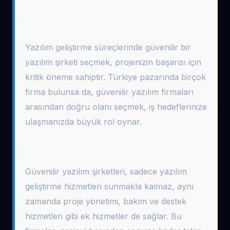
Güvenilir Yazılım Şirketi Seçimi
Yazılım geliştirme süreçlerinde güvenilir bir
yazılım şirketi seçmek, projenizin başarısı için
kritik öneme sahiptir. Türkiye pazarında birçok
firma bulunsa da, güvenilir yazılım firmaları
arasından doğru olanı seçmek, iş hedeflerinize
ulaşmanızda büyük rol oynar.
Yazılım Geliştirme Hizmetleri
Güvenilir yazılım şirketleri, sadece yazılım
geliştirme hizmetleri sunmakla kalmaz, aynı
zamanda proje yönetimi, bakım ve destek
hizmetleri gibi ek hizmetler de sağlar. Bu