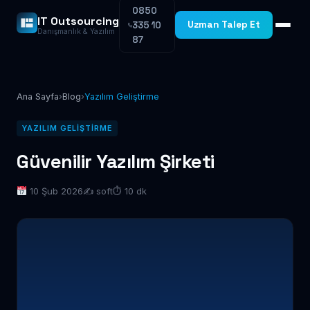
0850
IT Outsourcing
Uzman Talep Et
335 10
Danışmanlık & Yazılım
87
Ana Sayfa
›
Blog
›
Yazılım Geliştirme
YAZILIM GELIŞTIRME
Güvenilir Yazılım Şirketi
10 Şub 2026
✍️ soft
⏱ 10 dk