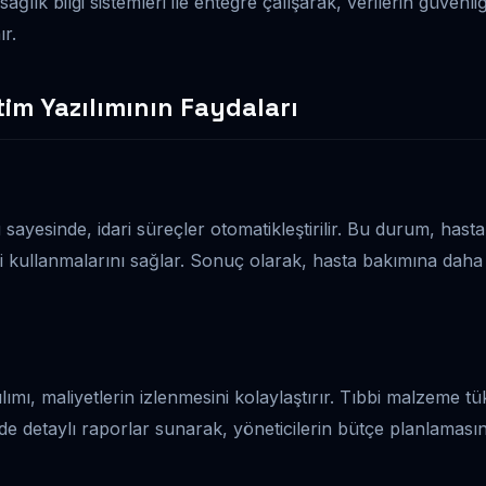
ağlık bilgi sistemleri ile entegre çalışarak, verilerin güvenliği
ır.
im Yazılımının Faydaları
yesinde, idari süreçler otomatikleştirilir. Bu durum, hasta
i kullanmalarını sağlar. Sonuç olarak, hasta bakımına daha
ımı, maliyetlerin izlenmesini kolaylaştırır. Tıbbi malzeme t
rde detaylı raporlar sunarak, yöneticilerin bütçe planlamasını