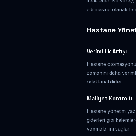
ifade eder. Bu süreç, s
edilmesine olanak tan
Hastane Yönet
Verimlilik Artışı
Hastane otomasyonu sa
zamanını daha veriml
odaklanabilirler.
Maliyet Kontrolü
Hastane yönetim yazıl
giderleri gibi kalemle
yapmalarını sağlar.