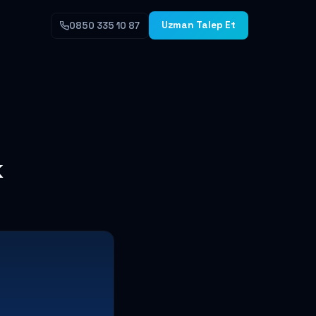
Uzman Talep Et
0850 335 10 87
k