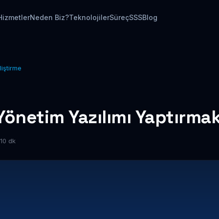
Hizmetler
Neden Biz?
Teknolojiler
Süreç
SSS
Blog
liştirme
Yönetim Yazılımı Yaptırma
10 dk