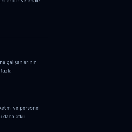
ni artırır ve analiz
ne çalışanlarının
 fazla
üketimi ve personel
 daha etkili