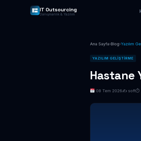
IT Outsourcing
Danışmanlık & Yazılım
Ana Sayfa
›
Blog
›
Yazılım Ge
YAZILIM GELIŞTIRME
Hastane 
08 Tem 2026
✍️ soft
⏱ 