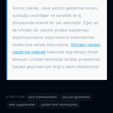
Sonuç olarak, Java yazılım geliştirme süreci,
sunduğu avantajlar ve esneklik ile iş
dünyasında önemli bir yer edinmiştir. Eğer siz
de sıfırdan bir yazılım projesi başlatmayı
düşünüyorsanız veya mevcut sistemlerinizi
modernize etmek istiyorsanız,
Sıfırdan yazılım
yazdırma maliyeti
hakkında bilgi almayı ihmal
etmeyin. Uzman ekibimizle birlikte projelerinizi
hayata geçirmek için doğru adımı atabilirsiniz!
ETIKETLER:
java frameworkleri
java programlama
web uygulamaları
yazılım test otomasyonu