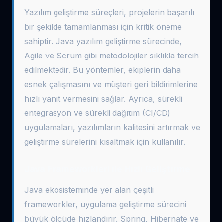
Yazılım geliştirme süreçleri, projelerin başarılı
bir şekilde tamamlanması için kritik öneme
sahiptir. Java yazılım geliştirme sürecinde,
Agile ve Scrum gibi metodolojiler sıklıkla tercih
edilmektedir. Bu yöntemler, ekiplerin daha
esnek çalışmasını ve müşteri geri bildirimlerine
hızlı yanıt vermesini sağlar. Ayrıca, sürekli
entegrasyon ve sürekli dağıtım (CI/CD)
uygulamaları, yazılımların kalitesini artırmak ve
geliştirme sürelerini kısaltmak için kullanılır.
Java Frameworkleri ile Hızlı Geliştirme
Java ekosisteminde yer alan çeşitli
frameworkler, uygulama geliştirme sürecini
büyük ölçüde hızlandırır. Spring, Hibernate ve