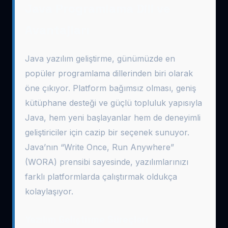
Java Programlama Dili ve
Avantajları
Java yazılım geliştirme, günümüzde en
popüler programlama dillerinden biri olarak
öne çıkıyor. Platform bağımsız olması, geniş
kütüphane desteği ve güçlü topluluk yapısıyla
Java, hem yeni başlayanlar hem de deneyimli
geliştiriciler için cazip bir seçenek sunuyor.
Java’nın “Write Once, Run Anywhere”
(WORA) prensibi sayesinde, yazılımlarınızı
farklı platformlarda çalıştırmak oldukça
kolaylaşıyor.
Yazılım Geliştirme Süreçleri