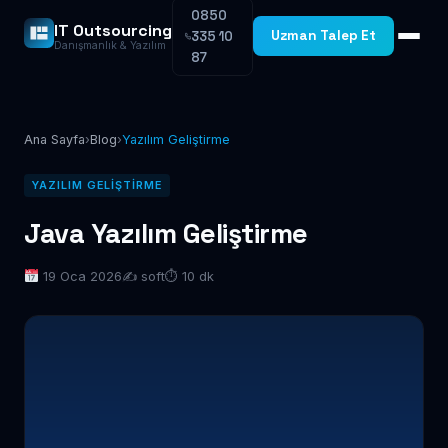
0850
IT Outsourcing
Uzman Talep Et
335 10
Danışmanlık & Yazılım
87
Ana Sayfa
›
Blog
›
Yazılım Geliştirme
YAZILIM GELIŞTIRME
Java Yazılım Geliştirme
19 Oca 2026
✍️ soft
⏱ 10 dk