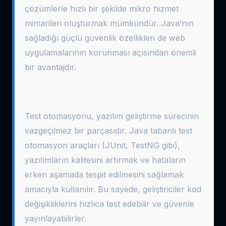
çözümlerle hızlı bir şekilde mikro hizmet
mimarileri oluşturmak mümkündür. Java’nın
sağladığı güçlü güvenlik özellikleri de web
uygulamalarının korunması açısından önemli
bir avantajdır.
Yazılım Test Otomasyonu
Test otomasyonu, yazılım geliştirme sürecinin
vazgeçilmez bir parçasıdır. Java tabanlı test
otomasyon araçları (JUnit, TestNG gibi),
yazılımların kalitesini artırmak ve hataların
erken aşamada tespit edilmesini sağlamak
amacıyla kullanılır. Bu sayede, geliştiriciler kod
değişikliklerini hızlıca test edebilir ve güvenle
yayınlayabilirler.