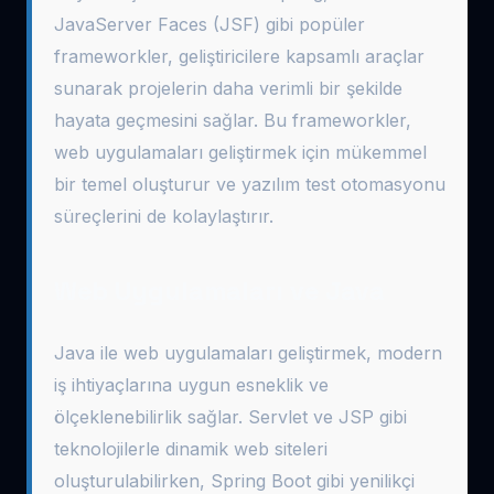
JavaServer Faces (JSF) gibi popüler
frameworkler, geliştiricilere kapsamlı araçlar
sunarak projelerin daha verimli bir şekilde
hayata geçmesini sağlar. Bu frameworkler,
web uygulamaları geliştirmek için mükemmel
bir temel oluşturur ve yazılım test otomasyonu
süreçlerini de kolaylaştırır.
Web Uygulamaları ve Java
Java ile web uygulamaları geliştirmek, modern
iş ihtiyaçlarına uygun esneklik ve
ölçeklenebilirlik sağlar. Servlet ve JSP gibi
teknolojilerle dinamik web siteleri
oluşturulabilirken, Spring Boot gibi yenilikçi