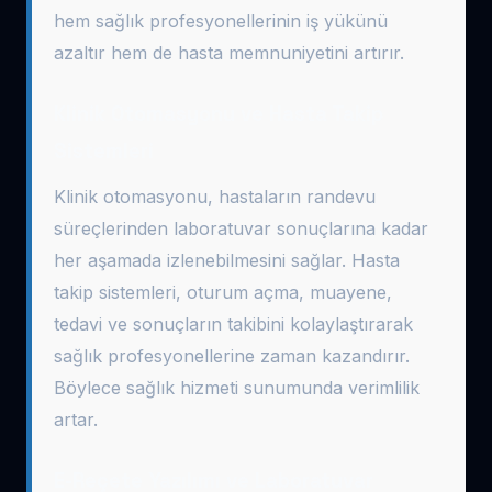
hem sağlık profesyonellerinin iş yükünü
azaltır hem de hasta memnuniyetini artırır.
Klinik Otomasyonu ve Hasta Takip
Sistemleri
Klinik otomasyonu, hastaların randevu
süreçlerinden laboratuvar sonuçlarına kadar
her aşamada izlenebilmesini sağlar. Hasta
takip sistemleri, oturum açma, muayene,
tedavi ve sonuçların takibini kolaylaştırarak
sağlık profesyonellerine zaman kazandırır.
Böylece sağlık hizmeti sunumunda verimlilik
artar.
E-Reçete Yazılımı ve Laboratuvar