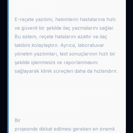
Yönetim Yazılımı
E-reçete yazılımı, hekimlerin hastalarına hızlı
ve güvenli bir şekilde ilaç yazmalarını sağlar.
Bu sistem, reçete hatalarını azaltır ve ilaç
takibini kolaylaştırır. Ayrıca, laboratuvar
yönetim yazılımları, test sonuçlarının hızlı bir
şekilde işlenmesini ve raporlanmasını
sağlayarak klinik süreçleri daha da hızlandırır.
Geliştirme Sürecinde Dikkat
Edilmesi Gerekenler
Bir
klinik yönetim yazılımı geliştirme
projesinde dikkat edilmesi gereken en önemli