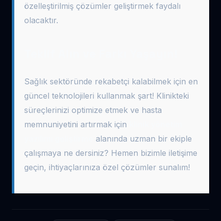
özelleştirilmiş çözümler geliştirmek faydalı
olacaktır.
Teklif Alın ve Farkı Yaşayın!
Sağlık sektöründe rekabetçi kalabilmek için en
güncel teknolojileri kullanmak şart! Klinikteki
süreçlerinizi optimize etmek ve hasta
memnuniyetini artırmak için
klinik yönetim
yazılımı geliştirme
alanında uzman bir ekiple
çalışmaya ne dersiniz? Hemen bizimle iletişime
geçin, ihtiyaçlarınıza özel çözümler sunalım!