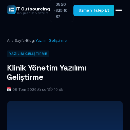
0850
IT Outsourcing
Uzman Talep Et
335 10
Danışmanlık & Yazılım
87
Ana Sayfa
›
Blog
›
Yazılım Geliştirme
YAZILIM GELIŞTIRME
Klinik Yönetim Yazılımı
Geliştirme
08 Tem 2026
✍️ soft
⏱ 10 dk