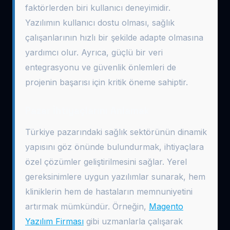
faktörlerden biri kullanıcı deneyimidir.
Yazılımın kullanıcı dostu olması, sağlık
çalışanlarının hızlı bir şekilde adapte olmasına
yardımcı olur. Ayrıca, güçlü bir veri
entegrasyonu ve güvenlik önlemleri de
projenin başarısı için kritik öneme sahiptir.
Pazar İhtiyaçlarını Anlamak
Türkiye pazarındaki sağlık sektörünün dinamik
yapısını göz önünde bulundurmak, ihtiyaçlara
özel çözümler geliştirilmesini sağlar. Yerel
gereksinimlere uygun yazılımlar sunarak, hem
kliniklerin hem de hastaların memnuniyetini
artırmak mümkündür. Örneğin,
Magento
Yazılım Firması
gibi uzmanlarla çalışarak