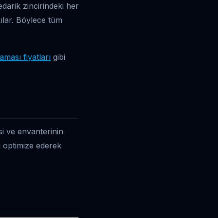
edarik zincirindeki her
ılar. Böylece tüm
ması fiyatları
gibi
si ve envanterinin
ini optimize ederek