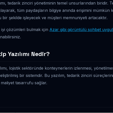
mı, tedarik zinciri yönetiminin temel unsurlarından biridir. T
layarak, tüm paydaşların bilgiye anında erişimini mümkün k
bir şekilde işleyecek ve müşteri memnuniyeti artacaktır.
 iyi çözümleri bulmak için
Azar gibi görüntülü sohbet uygula
abilirsiniz.
ip Yazılımı Nedir?
ımı, lojistik sektöründe konteynerlerin izlenmesi, yönetilme
eliştirilmiş bir sistemdir. Bu yazılım, tedarik zinciri süreçler
maliyet tasarrufu sağlar.