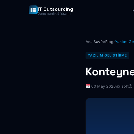
IT Outsourcing
Danışmanlık & Yazılım
Ana Sayfa
›
Blog
›
Yazılım Ge
YAZILIM GELIŞTIRME
Konteyner
03 May 2026
✍️ soft
⏱ 