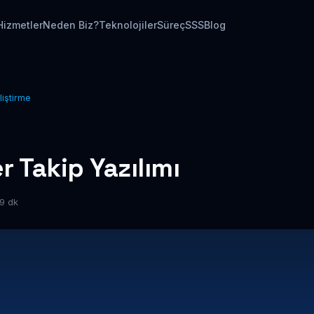
Hizmetler
Neden Biz?
Teknolojiler
Süreç
SSS
Blog
liştirme
 Takip Yazılımı
9 dk