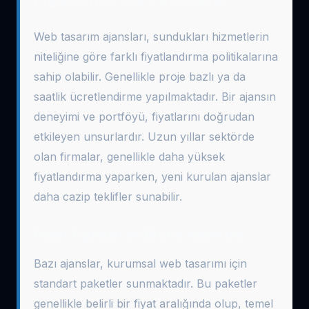
Web tasarım ajansları, sundukları hizmetlerin
niteliğine göre farklı fiyatlandırma politikalarına
sahip olabilir. Genellikle proje bazlı ya da
saatlik ücretlendirme yapılmaktadır. Bir ajansın
deneyimi ve portföyü, fiyatlarını doğrudan
etkileyen unsurlardır. Uzun yıllar sektörde
olan firmalar, genellikle daha yüksek
fiyatlandırma yaparken, yeni kurulan ajanslar
daha cazip teklifler sunabilir.
Paket Fiyatları ve Ekstra Hizmetler
Bazı ajanslar, kurumsal web tasarımı için
standart paketler sunmaktadır. Bu paketler
genellikle belirli bir fiyat aralığında olup, temel