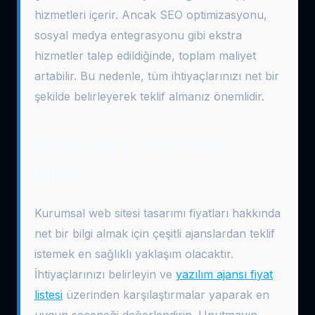
hizmetleri içerir. Ancak SEO optimizasyonu,
sosyal medya entegrasyonu gibi ekstra
hizmetler talep edildiğinde, toplam maliyet
artabilir. Bu nedenle, tüm ihtiyaçlarınızı net bir
şekilde belirleyerek teklif almanız önemlidir.
Sonuç Olarak Teklif Alma
Süreci
Kurumsal web sitesi tasarımı fiyatları hakkında
net bir bilgi almak için çeşitli ajanslardan teklif
istemek en sağlıklı yaklaşım olacaktır.
İhtiyaçlarınızı belirleyin ve
yazılım ajansı fiyat
listesi
üzerinden karşılaştırmalar yaparak en
uygun seçeneği değerlendirin. Unutmayın,