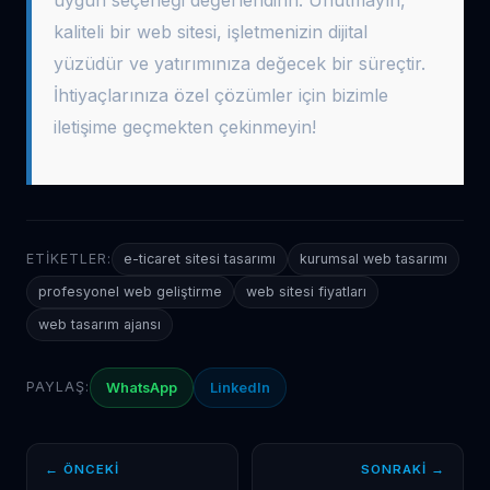
kaliteli bir web sitesi, işletmenizin dijital
yüzüdür ve yatırımınıza değecek bir süreçtir.
İhtiyaçlarınıza özel çözümler için bizimle
iletişime geçmekten çekinmeyin!
ETIKETLER:
e-ticaret sitesi tasarımı
kurumsal web tasarımı
profesyonel web geliştirme
web sitesi fiyatları
web tasarım ajansı
PAYLAŞ:
WhatsApp
LinkedIn
← ÖNCEKI
SONRAKI →