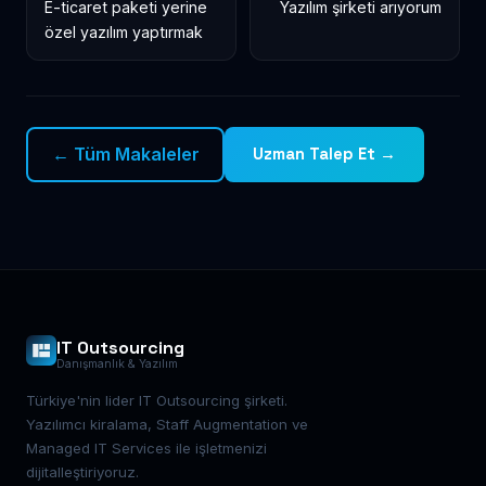
E-ticaret paketi yerine
Yazılım şirketi arıyorum
özel yazılım yaptırmak
← Tüm Makaleler
Uzman Talep Et →
IT Outsourcing
Danışmanlık & Yazılım
Türkiye'nin lider IT Outsourcing şirketi.
Yazılımcı kiralama, Staff Augmentation ve
Managed IT Services ile işletmenizi
dijitalleştiriyoruz.