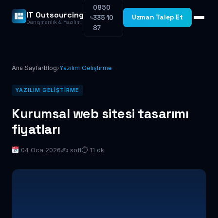
0850
IT Outsourcing
Uzman Talep Et
335 10
Danışmanlık & Yazılım
87
Ana Sayfa
›
Blog
›
Yazılım Geliştirme
YAZILIM GELIŞTIRME
Kurumsal web sitesi tasarımı
fiyatları
04 Oca 2026
✍️ soft
⏱ 11 dk