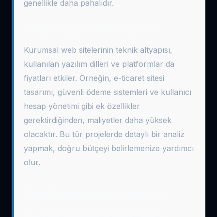
genellikle daha pahalıdır.
Teknik Altyapı ve Fonksiyonlar
Kurumsal web sitelerinin teknik altyapısı,
kullanılan yazılım dilleri ve platformlar da
fiyatları etkiler. Örneğin, e-ticaret sitesi
tasarımı, güvenli ödeme sistemleri ve kullanıcı
hesap yönetimi gibi ek özellikler
gerektirdiğinden, maliyetler daha yüksek
olacaktır. Bu tür projelerde detaylı bir analiz
yapmak, doğru bütçeyi belirlemenize yardımcı
olur.
Web Tasarım Ajanslarının
Fiyatlandırma Politikaları