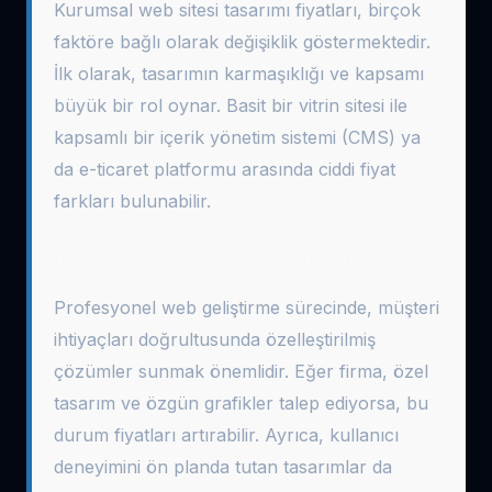
Kurumsal web sitesi tasarımı fiyatları, birçok
faktöre bağlı olarak değişiklik göstermektedir.
İlk olarak, tasarımın karmaşıklığı ve kapsamı
büyük bir rol oynar. Basit bir vitrin sitesi ile
kapsamlı bir içerik yönetim sistemi (CMS) ya
da e-ticaret platformu arasında ciddi fiyat
farkları bulunabilir.
Tasarımın Kapsamı ve Özelleştirme
Profesyonel web geliştirme sürecinde, müşteri
ihtiyaçları doğrultusunda özelleştirilmiş
çözümler sunmak önemlidir. Eğer firma, özel
tasarım ve özgün grafikler talep ediyorsa, bu
durum fiyatları artırabilir. Ayrıca, kullanıcı
deneyimini ön planda tutan tasarımlar da