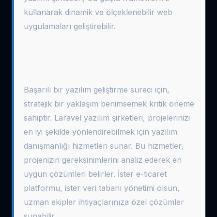
kullanarak dinamik ve ölçeklenebilir web
uygulamaları geliştirebilir.
Yazılım Danışmanlığı ve Stratejik
Yaklaşımlar
Başarılı bir yazılım geliştirme süreci için,
stratejik bir yaklaşım benimsemek kritik öneme
sahiptir. Laravel yazılım şirketleri, projelerinizi
en iyi şekilde yönlendirebilmek için yazılım
danışmanlığı hizmetleri sunar. Bu hizmetler,
projenizin gereksinimlerini analiz ederek en
uygun çözümleri belirler. İster e-ticaret
platformu, ister veri tabanı yönetimi olsun,
uzman ekipler ihtiyaçlarınıza özel çözümler
sunabilir.