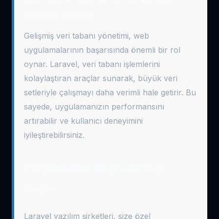
Güvenle Yönetin
Gelişmiş veri tabanı yönetimi, web
uygulamalarının başarısında önemli bir rol
oynar. Laravel, veri tabanı işlemlerini
kolaylaştıran araçlar sunarak, büyük veri
setleriyle çalışmayı daha verimli hale getirir. Bu
sayede, uygulamanızın performansını
artırabilir ve kullanıcı deneyimini
iyileştirebilirsiniz.
Projeniz İçin Doğru Ortağı
Seçin
Laravel yazılım şirketleri, size özel