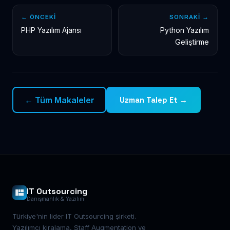
← ÖNCEKI
SONRAKI →
PHP Yazılım Ajansı
Python Yazılım
Geliştirme
← Tüm Makaleler
Uzman Talep Et →
IT Outsourcing
Danışmanlık & Yazılım
Türkiye'nin lider IT Outsourcing şirketi.
Yazılımcı kiralama, Staff Augmentation ve