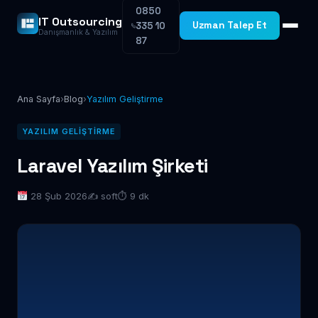
0850
IT Outsourcing
Uzman Talep Et
335 10
Danışmanlık & Yazılım
87
Ana Sayfa
›
Blog
›
Yazılım Geliştirme
YAZILIM GELIŞTIRME
Laravel Yazılım Şirketi
28 Şub 2026
✍️ soft
⏱ 9 dk