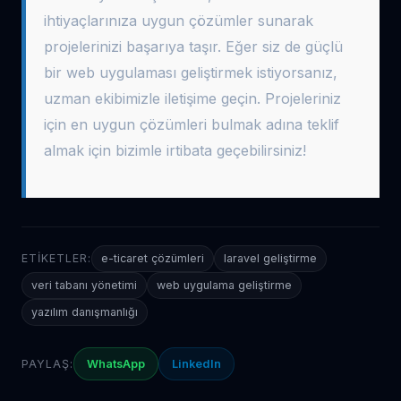
ihtiyaçlarınıza uygun çözümler sunarak
projelerinizi başarıya taşır. Eğer siz de güçlü
bir web uygulaması geliştirmek istiyorsanız,
uzman ekibimizle iletişime geçin. Projeleriniz
için en uygun çözümleri bulmak adına teklif
almak için bizimle irtibata geçebilirsiniz!
ETIKETLER:
e-ticaret çözümleri
laravel geliştirme
veri tabanı yönetimi
web uygulama geliştirme
yazılım danışmanlığı
PAYLAŞ:
WhatsApp
LinkedIn