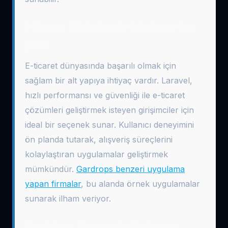
E-Ticaret Çözümleri ile Rekabette Öne
Çıkın
E-ticaret dünyasında başarılı olmak için
sağlam bir alt yapıya ihtiyaç vardır. Laravel,
hızlı performansı ve güvenliği ile e-ticaret
çözümleri geliştirmek isteyen girişimciler için
ideal bir seçenek sunar. Kullanıcı deneyimini
ön planda tutarak, alışveriş süreçlerini
kolaylaştıran uygulamalar geliştirmek
mümkündür.
Gardrops benzeri uygulama
yapan firmalar
, bu alanda örnek uygulamalar
sunarak ilham veriyor.
Veri Tabanı Yönetimi ile Verilerinizi