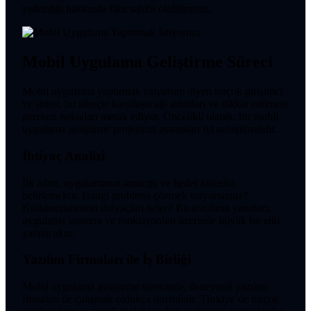
yetkinliği hakkında fikir sahibi olabilirsiniz.
Mobil Uygulama Geliştirme Süreci
Mobil uygulama yaptırmak istiyorum diyen birçok girişimci
ve şirket, bu süreçte karşılaşacağı adımları ve dikkat edilmesi
gereken noktaları merak ediyor. Öncelikli olarak, bir mobil
uygulama geliştirme projesinin aşamaları iyi anlaşılmalıdır.
İhtiyaç Analizi
İlk adım, uygulamanın amacını ve hedef kitlesini
belirlemektir. Hangi problemi çözmek istiyorsunuz?
Kullanıcılarınızın ihtiyaçları neler? Bu soruların yanıtları,
uygulama tasarımı ve fonksiyonları üzerinde büyük bir etki
yaratacaktır.
Yazılım Firmaları ile İş Birliği
Mobil uygulama geliştirme sürecinde, deneyimli yazılım
firmaları ile çalışmak oldukça önemlidir. Türkiye’de birçok