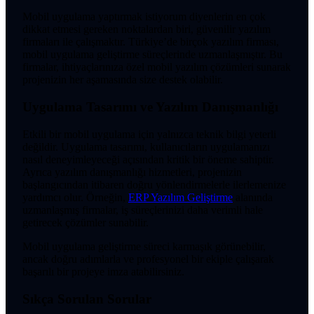
Mobil uygulama yaptırmak istiyorum diyenlerin en çok
dikkat etmesi gereken noktalardan biri, güvenilir yazılım
firmaları ile çalışmaktır. Türkiye’de birçok yazılım firması,
mobil uygulama geliştirme süreçlerinde uzmanlaşmıştır. Bu
firmalar, ihtiyaçlarınıza özel mobil yazılım çözümleri sunarak
projenizin her aşamasında size destek olabilir.
Uygulama Tasarımı ve Yazılım Danışmanlığı
Etkili bir mobil uygulama için yalnızca teknik bilgi yeterli
değildir. Uygulama tasarımı, kullanıcıların uygulamanızı
nasıl deneyimleyeceği açısından kritik bir öneme sahiptir.
Ayrıca yazılım danışmanlığı hizmetleri, projenizin
başlangıcından itibaren doğru yönlendirmelerle ilerlemenize
yardımcı olur. Örneğin,
ERP Yazılım Geliştirme
alanında
uzmanlaşmış firmalar, iş süreçlerinizi daha verimli hale
getirecek çözümler sunabilir.
Mobil uygulama geliştirme süreci karmaşık görünebilir,
ancak doğru adımlarla ve profesyonel bir ekiple çalışarak
başarılı bir projeye imza atabilirsiniz.
Sıkça Sorulan Sorular