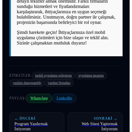
detaylı teklifler almak önemlidir. Farklı firmaların
sunduğu hizmetleri ve fiyatlandırmaları
karşılaştırarak, ihtiyaçlarınıza en uygun seçeneği
bulabilirsiniz. Unutmayın, doğru partner ile çalışmak,
projenizin başarısında belirleyici bir rol oynar.
Şimdi harekete geçin! İhtiyaçlarınıza özel mobil
uygulama çözümleri için bize ulaşın ve teklif alın.
Sizinle çalışmaktan mutluluk duyarız!
ETIKETLER:
mobil uygulama geliştirme
uygulama tasarımı
yazılım danışmanlığı
yazılım firmaları
PAYLAŞ:
WhatsApp
LinkedIn
← ÖNCEKI
SONRAKI →
Program Yazdırmak
Web Sitesi Yaptırmak
İstiyorum
İstiyorum