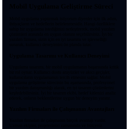
Mobil Uygulama Geliştirme Süreci
Mobil uygulama yaptırmak istiyorum diyenler için ilk adım,
ihtiyaçların ve hedeflerin belirlenmesidir. Hangi özelliklere
sahip bir uygulama istediğinizi netleştirerek, mobil yazılım
çözümleri arasında en uygun olanını seçebilirsiniz. İyi bir
yazılım firması, sizin için en iyi tasarımı ve işlevselliği
sunarak, kullanıcı deneyimini ön planda tutar.
Uygulama Tasarımı ve Kullanıcı Deneyimi
Uygulama tasarımı, bir mobil uygulamanın başarısında kritik
bir rol oynar. Kullanıcı dostu arayüzler ve akıcı geçişler,
kullanıcıların uygulamanızı tercih etmesini sağlar. Mobil
uygulama geliştirme sürecinin bu aşamasında, profesyonel
bir yazılım danışmanlığı alarak, en iyi tasarım çözümlerini
keşfedebilirsiniz. İyi bir tasarım ekibi, hedef kitlenizi analiz
ederek, onların beklentilerine uygun bir deneyim yaratır.
Yazılım Firmaları ile Çalışmanın Avantajları
Yazılım firmaları ile çalışmanın birçok avantajı vardır.
Uzman ekipler, projelerinizi zamanında ve bütçeniz