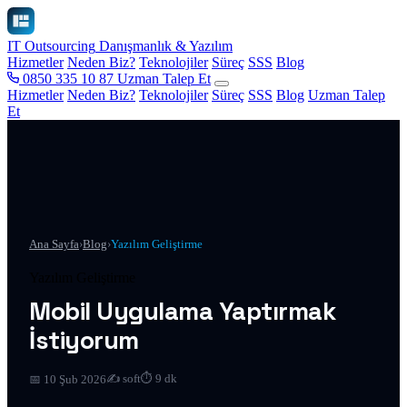
IT Outsourcing
Danışmanlık & Yazılım
Hizmetler
Neden Biz?
Teknolojiler
Süreç
SSS
Blog
0850 335 10 87
Uzman Talep Et
Hizmetler
Neden Biz?
Teknolojiler
Süreç
SSS
Blog
Uzman Talep
Et
Ana Sayfa
›
Blog
›
Yazılım Geliştirme
Yazılım Geliştirme
Mobil Uygulama Yaptırmak
İstiyorum
✍️ soft
⏱ 9 dk
📅 10 Şub 2026