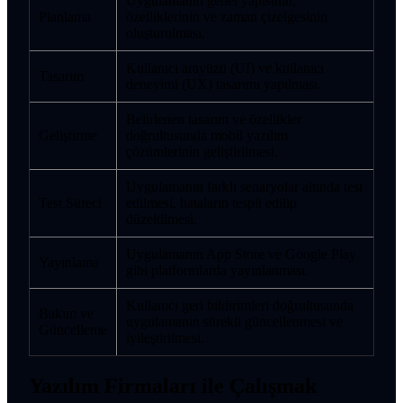
Uygulamanın genel yapısının,
Planlama
özelliklerinin ve zaman çizelgesinin
oluşturulması.
Kullanıcı arayüzü (UI) ve kullanıcı
Tasarım
deneyimi (UX) tasarımı yapılması.
Belirlenen tasarım ve özellikler
Geliştirme
doğrultusunda mobil yazılım
çözümlerinin geliştirilmesi.
Uygulamanın farklı senaryolar altında test
Test Süreci
edilmesi, hataların tespit edilip
düzeltilmesi.
Uygulamanın App Store ve Google Play
Yayınlama
gibi platformlarda yayınlanması.
Kullanıcı geri bildirimleri doğrultusunda
Bakım ve
uygulamanın sürekli güncellenmesi ve
Güncelleme
iyileştirilmesi.
Yazılım Firmaları ile Çalışmak