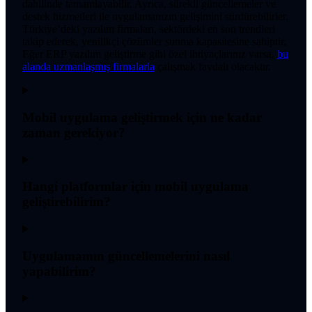
dahilinde tamamlayabilir. Ayrıca, sürekli güncellemeler ve
destek hizmetleri ile uygulamanızın gelişimini sürdürebilirler.
Türkiye’deki yazılım firmaları, sektördeki en son trendleri
takip ederek, yenilikçi çözümler sunma kapasitesine sahiptir.
Eğer ERP yazılım geliştirme gibi özel ihtiyaçlarınız varsa,
bu
alanda uzmanlaşmış firmalarla
çalışmak faydalı olacaktır.
Mobil uygulama geliştirmek için ne kadar
zaman gerekiyor?
Hangi platformlar için mobil uygulama
geliştirebilirim?
Uygulamamın güncellemelerini nasıl
yapabilirim?