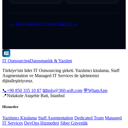
← Tüm Makaleler
Uzman Talep Et →
IT Outsourcing
Danışmanlık & Yazılım
Türkiye'nin lider IT Outsourcing şirketi. Yazılımcı kiralama, Staff
Augmentation ve Managed IT Services ile işletmenizi
dijitalleştiriyoruz.
📞
+90 850 335 10 87
📧
info@360-soft.com
💬
WhatsApp
📍
Nidakule Ataşehir Bati, İstanbul
Hizmetler
Yazılımcı Kiralama
Staff Augmentation
Dedicated Team
Managed
IT Services
DevOps Hizmetleri
Siber Güvenlik