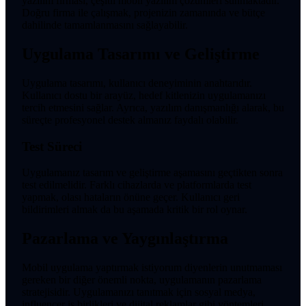
yazılım firması, çeşitli mobil yazılım çözümleri sunmaktadır.
Doğru firma ile çalışmak, projenizin zamanında ve bütçe
dahilinde tamamlanmasını sağlayabilir.
Uygulama Tasarımı ve Geliştirme
Uygulama tasarımı, kullanıcı deneyiminin anahtarıdır.
Kullanıcı dostu bir arayüz, hedef kitlenizin uygulamanızı
tercih etmesini sağlar. Ayrıca, yazılım danışmanlığı alarak, bu
süreçte profesyonel destek almanız faydalı olabilir.
Test Süreci
Uygulamanız tasarım ve geliştirme aşamasını geçtikten sonra
test edilmelidir. Farklı cihazlarda ve platformlarda test
yapmak, olası hataların önüne geçer. Kullanıcı geri
bildirimleri almak da bu aşamada kritik bir rol oynar.
Pazarlama ve Yaygınlaştırma
Mobil uygulama yaptırmak istiyorum diyenlerin unutmaması
gereken bir diğer önemli nokta, uygulamanın pazarlama
stratejisidir. Uygulamanızı tanıtmak için sosyal medya,
influencer iş birlikleri ve dijital reklamlar gibi yöntemleri