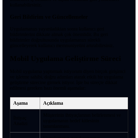
kullanabilirsiniz.
Geri Bildirim ve Güncellemeler
Uygulamanızı yayımladıktan sonra kullanıcı geri
bildirimlerini dikkate almak çok önemlidir. Bu geri
bildirimler doğrultusunda uygulamanızı sürekli
güncelleyerek kullanıcı memnuniyetini artırabilirsiniz.
Mobil Uygulama Geliştirme Süreci
Mobil uygulama yaptırmak istiyorum diyen birçok girişimci
ve işletme sahibi, doğru adımları atarak etkili bir uygulama
geliştirme sürecine girmek istiyor. İşte bu süreçte dikkat
edilmesi gereken bazı önemli aşamalar:
Aşama
Açıklama
Müşterinin ihtiyaçlarının belirlenmesi ve
İhtiyaç
uygulamanın hedef kitlesinin
Analizi
tanımlanması.