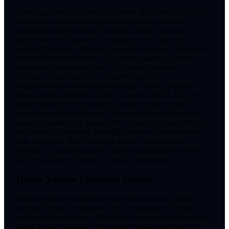
Mobil uygulama yaptırmak istiyorum diyen birçok girişimci
ve işletme sahibi, bu süreçte hangi adımları izlemesi
gerektiğini merak ediyor. Öncelikle, mobil uygulama
geliştirme süreci kapsamlı bir planlama ile başlar. İyi bir
yazılım firması ile çalışmak, projenizin başarısını artıracak en
önemli faktörlerden biridir. Uygulama tasarımı, kullanıcı
deneyimini maksimize etmek için büyük önem taşır.
Kullanıcı dostu arayüzler ve işlevsel özellikler,
uygulamanızın tercih edilmesini sağlar. Ayrıca, yazılım
danışmanlığı hizmetleri alarak, projenizin teknik altyapısını
güçlendirebilir ve ihtiyaçlarınıza uygun mobil yazılım
çözümleri geliştirebilirsiniz. Doğru stratejilerle ilerleyerek,
pazarda rekabetçi bir avantaj elde etmeniz mümkün. Mobil
uygulama geliştirmenin getirdiği fırsatları değerlendirmek
için, uzman bir ekiple iletişime geçmek ilk adımınız
olmalıdır. Unutmayın ki, her başarılı uygulamanın ardında
titiz bir çalışma ve detaylı bir analiz yatmaktadır.
Doğru Yazılım Firmasını Seçmek
Mobil uygulama yaptırmak istiyorum diyorsanız, doğru
yazılım firması ile çalışmak kritik bir aşamadır. Firmaların
portföylerini incelemek, daha önceki projeleri hakkında bilgi
almak faydalı olacaktır. Bu sayede, firmanın tecrübesi ve