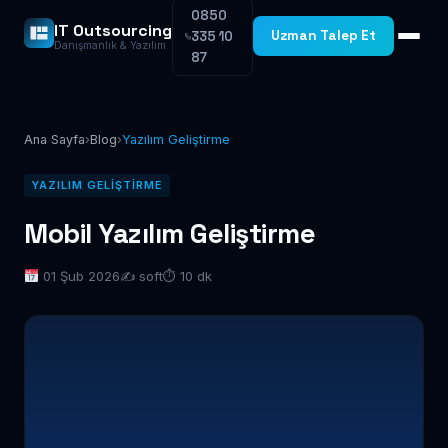
0850
IT Outsourcing
Uzman Talep Et
335 10
Danışmanlık & Yazılım
87
Ana Sayfa
›
Blog
›
Yazılım Geliştirme
YAZILIM GELIŞTIRME
Mobil Yazılım Geliştirme
01 Şub 2026
✍️ soft
⏱ 10 dk