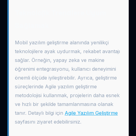
Teknolojik Trendlere Uyum
Sağlamak
Mobil yazılım geliştirme alanında yenilikçi
teknolojilere ayak uydurmak, rekabet avantajı
sağlar. Örneğin, yapay zeka ve makine
öğrenimi entegrasyonu, kullanıcı deneyimini
önemli ölçüde iyileştirebilir. Ayrıca, geliştirme
süreçlerinde Agile yazılım geliştirme
metodolojisi kullanmak, projelerin daha esnek
ve hızlı bir şekilde tamamlanmasına olanak
tanır. Detaylı bilgi için
Agile Yazılım Geliştirme
sayfasını ziyaret edebilirsiniz.