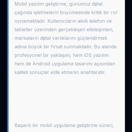
Mobil yazılım geliştirme, günümüz dijital
çağında işletmelerin büyümesinde kritik bir rol
oynamaktadır. Kullanıcıların akıllı telefon ve
tabletler üzerinden gerçekleşen etkileşimleri,
markaların dijital varlıklarını güçlendirmek
adına büyük bir fırsat sunmaktadır. Bu alanda
profesyonel bir yaklaşım, hem iOS yazılım
hem de Android uygulama tasarımı açısından
kaliteli sonuçlar elde etmenin anahtarıdır.
Uygulama Geliştirme Süreci
Planlama ve Tasarım
Başarılı bir mobil uygulama geliştirme süreci,