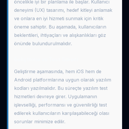
öncelikle iyi bir planlama ile başlar. Kullanıcı
deneyimi (UX) tasarımı, hedef kitleyi anlamak
ve onlara en iyi hizmeti sunmak için kritik
öneme sahiptir. Bu aşamada, kullanıcıların
beklentileri, ihtiyaçları ve alışkanlıkları göz
önünde bulundurulmalıdır.
Geliştirme ve Test Süreci
Geliştirme aşamasında, hem iOS hem de
Android platformlarına uygun olarak yazılım
kodları yazılmalıdır. Bu süreçte yazılım test
hizmetleri devreye girer. Uygulamanın
işlevselliği, performansı ve güvenilirliği test
edilerek kullanıcıların karşılaşabileceği olası
sorunlar minimize edilir.