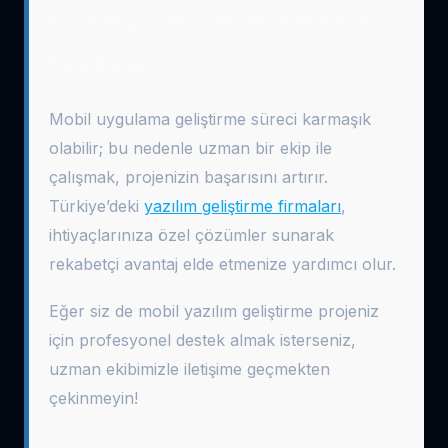
Profesyonel Destek Almanın
Faydaları
Mobil uygulama geliştirme süreci karmaşık
olabilir; bu nedenle uzman bir ekip ile
çalışmak, projenizin başarısını artırır.
Türkiye’deki
yazılım geliştirme firmaları
,
ihtiyaçlarınıza özel çözümler sunarak
rekabetçi avantaj elde etmenize yardımcı olur.
Eğer siz de mobil yazılım geliştirme projeniz
için profesyonel destek almak isterseniz,
uzman ekibimizle iletişime geçmekten
çekinmeyin!