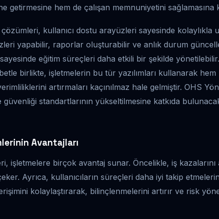
ine getirmesine hem de çalışan memnuniyetini sağlamasına 
çözümleri, kullanıcı dostu arayüzleri sayesinde kolaylıkla u
izleri yapabilir, raporlar oluşturabilir ve anlık durum güncelle
sayesinde eğitim süreçleri daha etkili bir şekilde yönetilebilir
tle birlikte, işletmelerin bu tür yazılımları kullanarak hem 
rimliliklerini artırmaları kaçınılmaz hale gelmiştir. OHS Yön
ve güvenliği standartlarının yükseltilmesine katkıda bulunac
erinin Avantajları
, işletmelere birçok avantaj sunar. Öncelikle, iş kazalarını
çeker. Ayrıca, kullanıcıların süreçleri daha iyi takip etmelerin
rişimini kolaylaştırarak, bilinçlenmelerini artırır ve risk yön