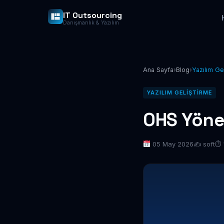
IT Outsourcing
Danışmanlık & Yazılım
Ana Sayfa
›
Blog
›
Yazılım Ge
YAZILIM GELIŞTIRME
OHS Yönet
05 May 2026
✍️ soft
⏱ 