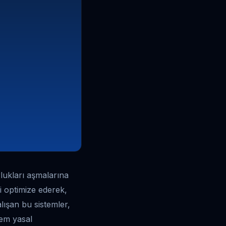
rlukları aşmalarına
ni optimize ederek,
alışan bu sistemler,
hem yasal