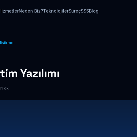
Hizmetler
Neden Biz?
Teknolojiler
Süreç
SSS
Blog
liştirme
im Yazılımı
11 dk