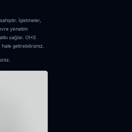
ahiptir. İşletmeler,
 çevre yönetim
katkı sağlar. OHS
ale getirebilirsiniz.
iniz.