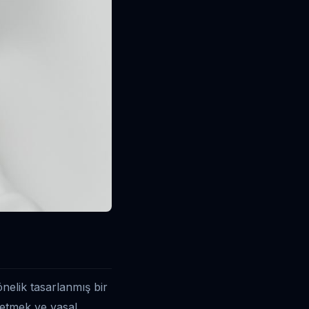
önelik tasarlanmış bir
netmek ve yasal