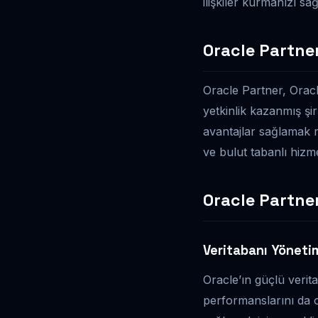
ilişkiler kurmanızı sa
Oracle Partne
Oracle Partner, Orac
yetkinlik kazanmış şir
avantajlar sağlamak m
ve bulut tabanlı hizme
Oracle Partne
Veritabanı Yöneti
Oracle’ın güçlü verita
performanslarını da o