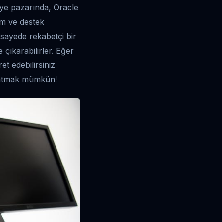
kiye pazarında, Oracle
im ve destek
u sayede rekabetçi bir
 çıkarabilirler. Eğer
et edebilirsiniz.
aratmak mümkün!