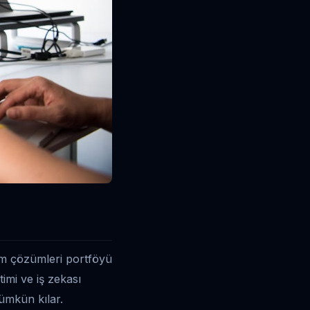
lım çözümleri portföyü
imi ve iş zekası
mümkün kılar.