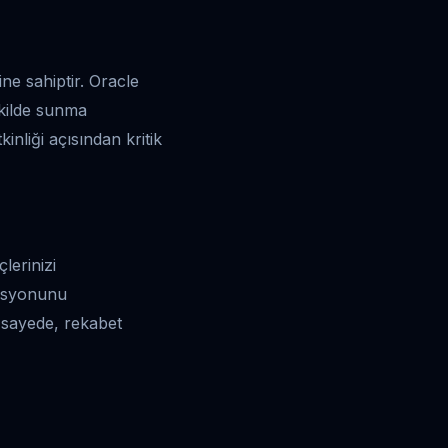
ne sahiptir. Oracle
ekilde sunma
inliği açısından kritik
lerinizi
rasyonunu
u sayede, rekabet