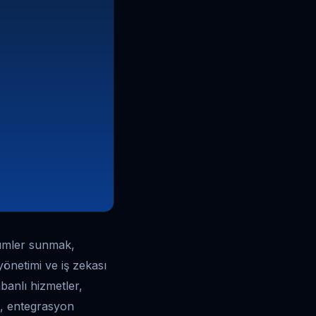
zümler sunmak,
yönetimi ve iş zekası
abanlı hizmetler,
n, entegrasyon