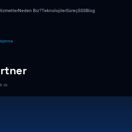
Hizmetler
Neden Biz?
Teknolojiler
Süreç
SSS
Blog
liştirme
rtner
8 dk