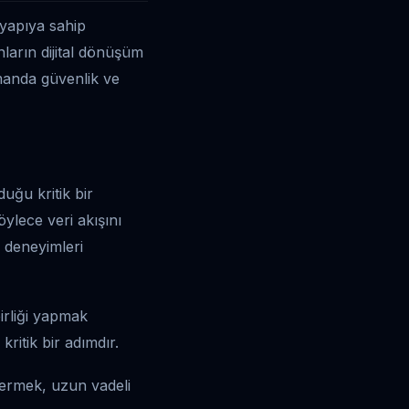
tyapıya sahip
nların dijital dönüşüm
amanda güvenlik ve
uğu kritik bir
öylece veri akışını
i deneyimleri
irliği yapmak
ritik bir adımdır.
vermek, uzun vadeli