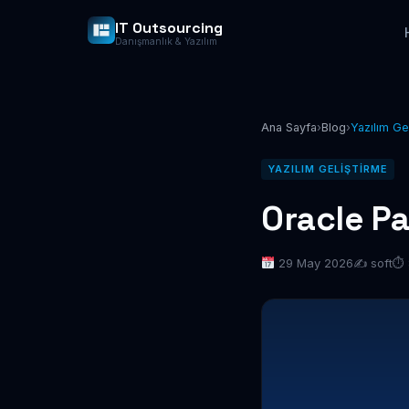
IT Outsourcing
Danışmanlık & Yazılım
Ana Sayfa
›
Blog
›
Yazılım Ge
YAZILIM GELIŞTIRME
Oracle Pa
29 May 2026
✍️ soft
⏱ 