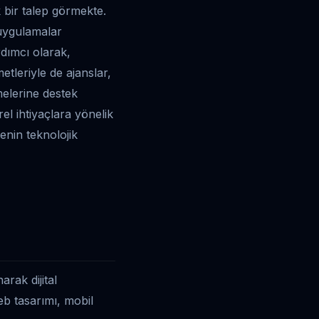
k bir talep görmekte.
 uygulamalar
rdımcı olarak,
tleriyle de ajanslar,
rmelerine destek
rel ihtiyaçlara yönelik
genin teknolojik
arak dijital
eb tasarımı, mobil