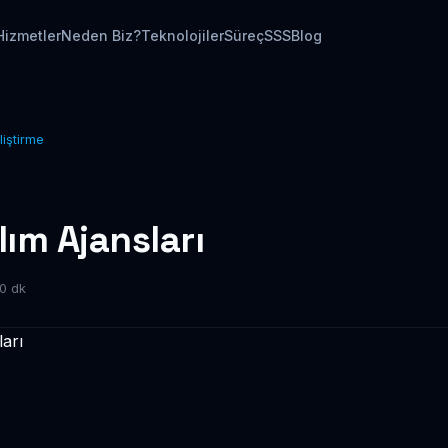
Hizmetler
Neden Biz?
Teknolojiler
Süreç
SSS
Blog
liştirme
lım Ajansları
0 dk