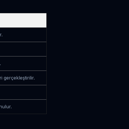
r.
.
 gerçekleştirilir.
nulur.