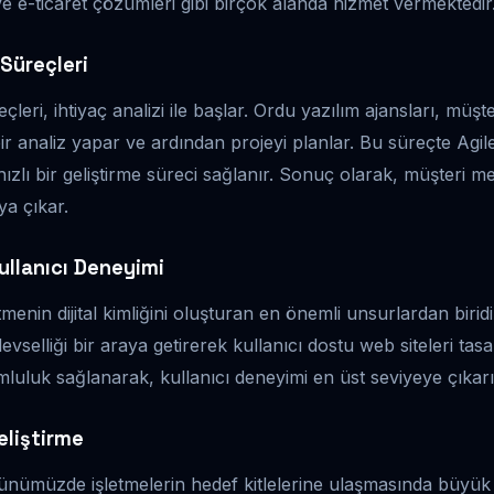
e e-ticaret çözümleri gibi birçok alanda hizmet vermektedir
 Süreçleri
çleri, ihtiyaç analizi ile başlar. Ordu yazılım ajansları, müşter
ir analiz yapar ve ardından projeyi planlar. Bu süreçte Agile
ızlı bir geliştirme süreci sağlanır. Sonuç olarak, müşteri m
aya çıkar.
ullanıcı Deneyimi
tmenin dijital kimliğini oluşturan en önemli unsurlardan birid
şlevselliği bir araya getirerek kullanıcı dostu web siteleri ta
mluluk sağlanarak, kullanıcı deneyimi en üst seviyeye çıkarıl
liştirme
ünümüzde işletmelerin hedef kitlelerine ulaşmasında büyük