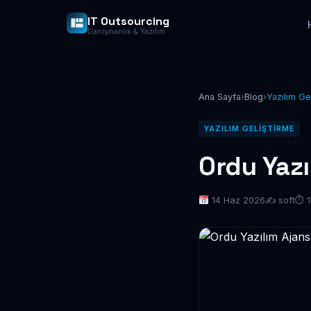
IT Outsourcing
Danışmanlık & Yazılım
Ana Sayfa
›
Blog
›
Yazılım Ge
YAZILIM GELIŞTIRME
Ordu Yazı
14 Haz 2026
✍️ soft
⏱ 1