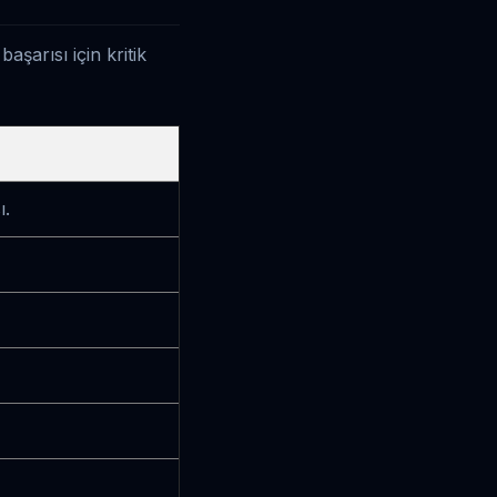
şarısı için kritik
ı.