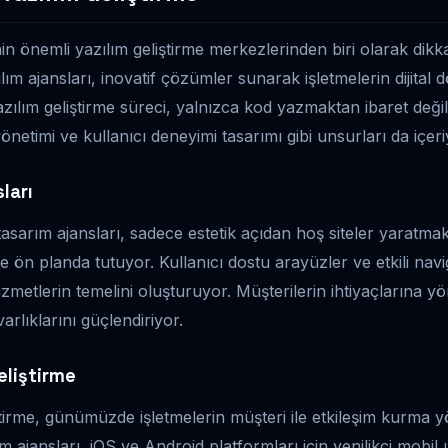
n önemli yazılım geliştirme merkezlerinden biri olarak dikk
lım ajansları, inovatif çözümler sunarak işletmelerin dijita
zılım geliştirme süreci, yalnızca kod yazmaktan ibaret değ
 yönetimi ve kullanıcı deneyimi tasarımı gibi unsurları da içeri
ları
sarım ajansları, sadece estetik açıdan hoş siteler yaratma
de ön planda tutuyor. Kullanıcı dostu arayüzler ve etkili nav
metlerin temelini oluşturuyor. Müşterilerin ihtiyaçlarına yö
arlıklarını güçlendiriyor.
liştirme
irme, günümüzde işletmelerin müşteri ile etkileşim kurma yön
m ajansları, iOS ve Android platformları için yenilikçi mobil