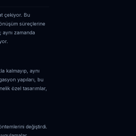
at çekiyor. Bu
l dönüşüm süreçlerine
il; aynı zamanda
yor.
kla kalmayıp, aynı
igasyon yapıları, bu
nelik özel tasarımlar,
temlerini değiştirdi.
 uygulamalar