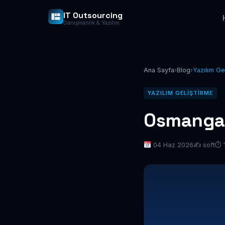
IT Outsourcing
Danışmanlık & Yazılım
Ana Sayfa
›
Blog
›
Yazılım Ge
YAZILIM GELIŞTIRME
Osmangazi
04 Haz 2026
✍️ soft
⏱ 