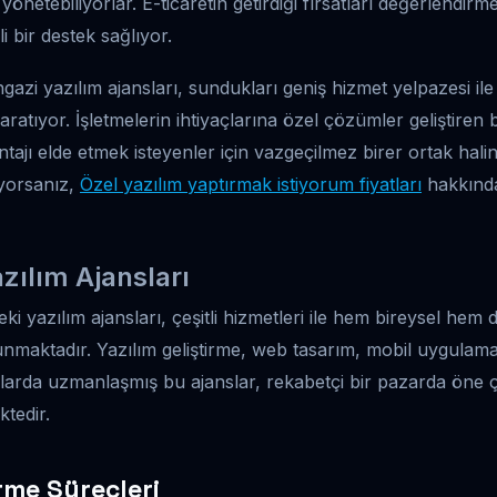
yönetebiliyorlar. E-ticaretin getirdiği fırsatları değerlendirme
i bir destek sağlıyor.
azi yazılım ajansları, sundukları geniş hizmet yelpazesi i
ratıyor. İşletmelerin ihtiyaçlarına özel çözümler geliştiren bu
ajı elde etmek isteyenler için vazgeçilmez birer ortak halin
iyorsanız,
Özel yazılım yaptırmak istiyorum fiyatları
hakkında
ılım Ajansları
i yazılım ajansları, çeşitli hizmetleri ile hem bireysel hem
maktadır. Yazılım geliştirme, web tasarım, mobil uygulama 
nlarda uzmanlaşmış bu ajanslar, rekabetçi bir pazarda öne çı
ktedir.
irme Süreçleri