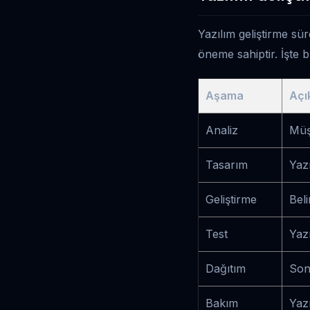
Yazılım geliştirme sür
öneme sahiptir. İşte b
Aşama
Açı
Analiz
Müşt
Tasarım
Yazı
Geliştirme
Bel
Test
Yazı
Dağıtım
Son
Bakım
Yaz