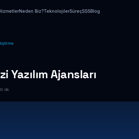
Hizmetler
Neden Biz?
Teknolojiler
Süreç
SSS
Blog
liştirme
 Yazılım Ajansları
10 dk