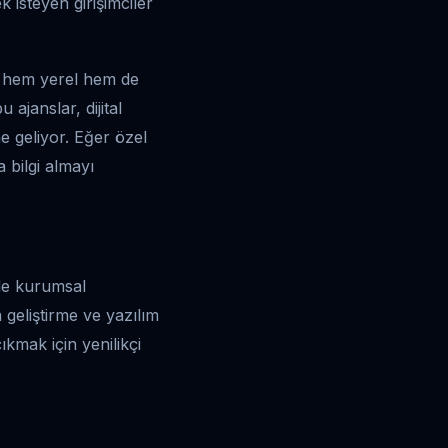
k isteyen girişimciler
le hem yerel hem de
 ajanslar, dijital
e geliyor. Eğer özel
 bilgi almayı
 de kurumsal
geliştirme ve yazılım
kmak için yenilikçi