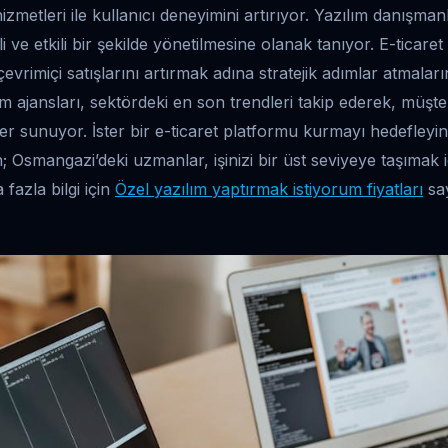
zmetleri ile kullanıcı deneyimini artırıyor. Yazılım danışmanl
i ve etkili bir şekilde yönetilmesine olanak tanıyor. E-ticar
 çevrimiçi satışlarını artırmak adına stratejik adımlar atmalar
m ajansları, sektördeki en son trendleri takip ederek, müşte
er sunuyor. İster bir e-ticaret platformu kurmayı hedefleyin,
 Osmangazi’deki uzmanlar, işinizi bir üst seviyeye taşımak iç
fazla bilgi için
Özel yazılım yaptırmak istiyorum fiyatları
say