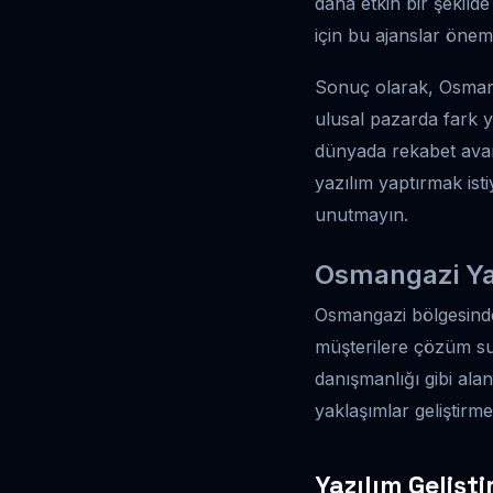
daha etkin bir şekilde 
için bu ajanslar öneml
Sonuç olarak, Osmang
ulusal pazarda fark ya
dünyada rekabet avant
yazılım yaptırmak ist
unutmayın.
Osmangazi Yaz
Osmangazi bölgesindek
müşterilere çözüm sun
danışmanlığı gibi ala
yaklaşımlar geliştirme
Yazılım Gelişt