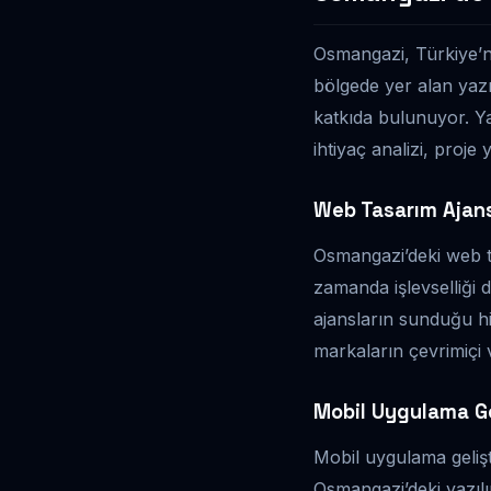
Osmangazi, Türkiye’ni
bölgede yer alan yazı
katkıda bulunuyor. Ya
ihtiyaç analizi, proje
Web Tasarım Ajans
Osmangazi’deki web ta
zamanda işlevselliği 
ajansların sunduğu hiz
markaların çevrimiçi v
Mobil Uygulama Ge
Mobil uygulama gelişt
Osmangazi’deki yazılı