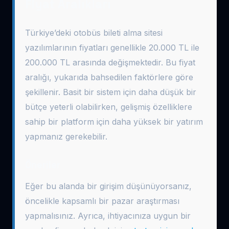
Fiyat Aralıkları
Türkiye’deki otobüs bileti alma sitesi
yazılımlarının fiyatları genellikle 20.000 TL ile
200.000 TL arasında değişmektedir. Bu fiyat
aralığı, yukarıda bahsedilen faktörlere göre
şekillenir. Basit bir sistem için daha düşük bir
bütçe yeterli olabilirken, gelişmiş özelliklere
sahip bir platform için daha yüksek bir yatırım
yapmanız gerekebilir.
Öneriler
Eğer bu alanda bir girişim düşünüyorsanız,
öncelikle kapsamlı bir pazar araştırması
yapmalısınız. Ayrıca, ihtiyacınıza uygun bir