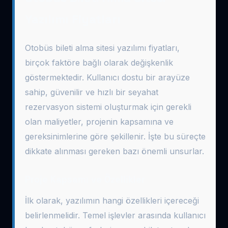
Yazılımı Fiyatları
Otobüs bileti alma sitesi yazılımı fiyatları,
birçok faktöre bağlı olarak değişkenlik
göstermektedir. Kullanıcı dostu bir arayüze
sahip, güvenilir ve hızlı bir seyahat
rezervasyon sistemi oluşturmak için gerekli
olan maliyetler, projenin kapsamına ve
gereksinimlerine göre şekillenir. İşte bu süreçte
dikkate alınması gereken bazı önemli unsurlar.
Proje Kapsamı ve Özellikler
İlk olarak, yazılımın hangi özellikleri içereceği
belirlenmelidir. Temel işlevler arasında kullanıcı