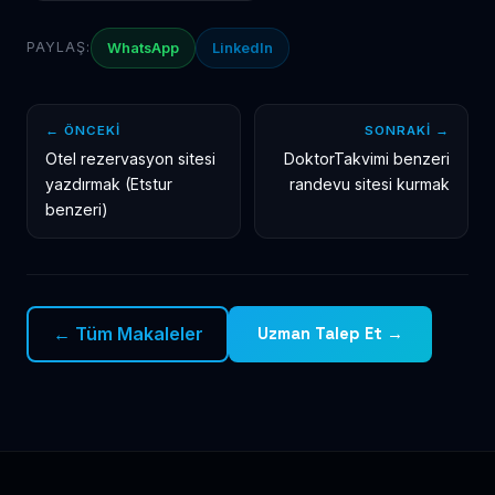
PAYLAŞ:
WhatsApp
LinkedIn
← ÖNCEKI
SONRAKI →
Otel rezervasyon sitesi
DoktorTakvimi benzeri
yazdırmak (Etstur
randevu sitesi kurmak
benzeri)
← Tüm Makaleler
Uzman Talep Et →