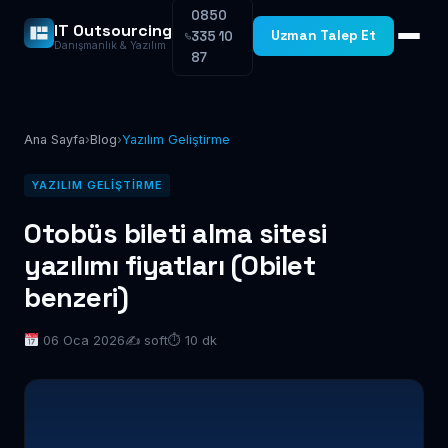
0850
IT Outsourcing
Uzman Talep Et
335 10
Danışmanlık & Yazılım
87
Ana Sayfa
›
Blog
›
Yazılım Geliştirme
YAZILIM GELIŞTIRME
Otobüs bileti alma sitesi
yazılımı fiyatları (Obilet
benzeri)
06 Oca 2026
✍️ soft
⏱ 10 dk