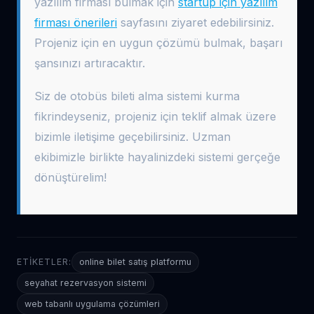
yazılım firması bulmak için
startup için yazılım
firması önerileri
sayfasını ziyaret edebilirsiniz.
Projeniz için en uygun çözümü bulmak, başarı
şansınızı artıracaktır.
Siz de otobüs bileti alma sistemi kurma
fikrindeyseniz, projeniz için teklif almak üzere
bizimle iletişime geçebilirsiniz. Uzman
ekibimizle birlikte hayalinizdeki sistemi gerçeğe
dönüştürelim!
ETIKETLER:
online bilet satış platformu
seyahat rezervasyon sistemi
web tabanlı uygulama çözümleri