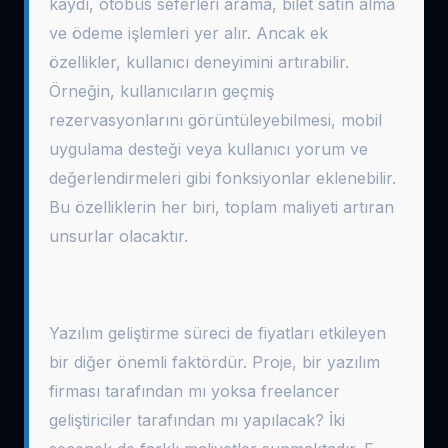
kaydı, otobüs seferleri arama, bilet satın alma
ve ödeme işlemleri yer alır. Ancak ek
özellikler, kullanıcı deneyimini artırabilir.
Örneğin, kullanıcıların geçmiş
rezervasyonlarını görüntüleyebilmesi, mobil
uygulama desteği veya kullanıcı yorum ve
değerlendirmeleri gibi fonksiyonlar eklenebilir.
Bu özelliklerin her biri, toplam maliyeti artıran
unsurlar olacaktır.
Yazılım Geliştirme Süreci
Yazılım geliştirme süreci de fiyatları etkileyen
bir diğer önemli faktördür. Proje, bir yazılım
firması tarafından mı yoksa freelancer
geliştiriciler tarafından mı yapılacak? İki