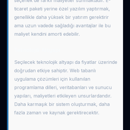
seçenek de farklı maliyetler sunmaktadır. E-
ticaret paketi yerine özel yazılım yaptırmak,
genellikle daha yüksek bir yatırım gerektirir
ama uzun vadede sağladığı avantajlar ile bu
maliyet kendini amorti edebilir.
Teknolojik Altyapı
Seçilecek teknolojik altyapı da fiyatlar üzerinde
doğrudan etkiye sahiptir. Web tabanlı
uygulama çözümleri için kullanılan
programlama dilleri, veritabanları ve sunucu
yapıları, maliyetleri etkileyen unsurlardandır.
Daha karmaşık bir sistem oluşturmak, daha
fazla zaman ve kaynak gerektirecektir.