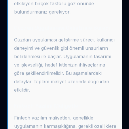
etkileyen birçok faktörü göz önünde
bulundurmanız gerekiyor.
Cüzdan Uygulaması Geliştirme Süreci
Cüzdan uygulaması geliştirme süreci, kullanıcı
deneyimi ve güvenlik gibi önemli unsurların
belirlenmesi ile başlar. Uygulamanın tasarımı
ve işlevselliği, hedef kitlenizin ihtiyaçlarına
göre şekillendirilmelidir. Bu aşamalardaki
detaylar, toplam maliyet üzerinde doğrudan
etkilidir.
Fintech Yazılım Maliyetleri
Fintech yazılım maliyetleri, genellikle
uygulamanın karmaşıklığına, gerekli özelliklere