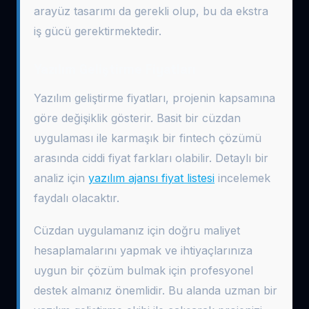
arayüz tasarımı da gerekli olup, bu da ekstra
iş gücü gerektirmektedir.
Yazılım Geliştirme Fiyatları
Yazılım geliştirme fiyatları, projenin kapsamına
göre değişiklik gösterir. Basit bir cüzdan
uygulaması ile karmaşık bir fintech çözümü
arasında ciddi fiyat farkları olabilir. Detaylı bir
analiz için
yazılım ajansı fiyat listesi
incelemek
faydalı olacaktır.
Cüzdan uygulamanız için doğru maliyet
hesaplamalarını yapmak ve ihtiyaçlarınıza
uygun bir çözüm bulmak için profesyonel
destek almanız önemlidir. Bu alanda uzman bir