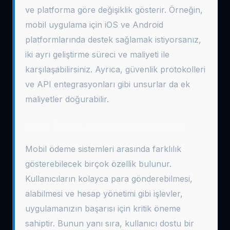
ve platforma göre değişiklik gösterir. Örneğin,
mobil uygulama için iOS ve Android
platformlarında destek sağlamak istiyorsanız,
iki ayrı geliştirme süreci ve maliyeti ile
karşılaşabilirsiniz. Ayrıca, güvenlik protokolleri
ve API entegrasyonları gibi unsurlar da ek
maliyetler doğurabilir.
Mobil Ödeme Sistemleri ve Tasarım
Mobil ödeme sistemleri arasında farklılık
gösterebilecek birçok özellik bulunur.
Kullanıcıların kolayca para gönderebilmesi,
alabilmesi ve hesap yönetimi gibi işlevler,
uygulamanızın başarısı için kritik öneme
sahiptir. Bunun yanı sıra, kullanıcı dostu bir