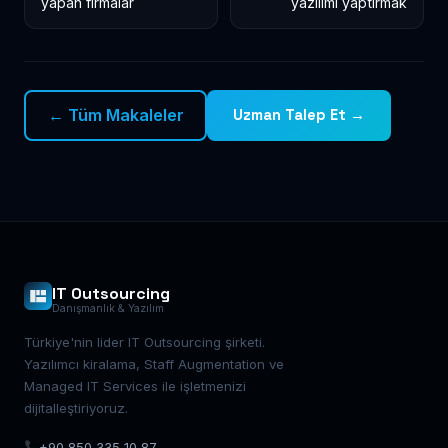
yapan firmalar
yazılımı yaptırmak
← Tüm Makaleler
Uzman Talep Et →
IT Outsourcing
Danışmanlık & Yazılım
Türkiye'nin lider IT Outsourcing şirketi.
Yazılımcı kiralama, Staff Augmentation ve
Managed IT Services ile işletmenizi
dijitalleştiriyoruz.
+90 850 335 10 87