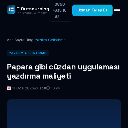
0850
IT Outsourcing
Uzman Talep Et
335 10
Danışmanlık & Yazılım
87
Ana Sayfa
›
Blog
›
Yazılım Geliştirme
YAZILIM GELIŞTIRME
Papara gibi cüzdan uygulaması
yazdırma maliyeti
11 Oca 2026
✍️ soft
⏱ 10 dk