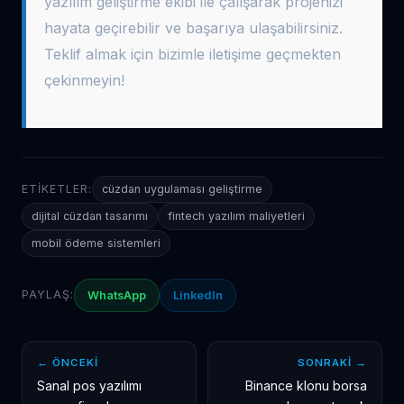
yazılım geliştirme ekibi ile çalışarak projenizi
hayata geçirebilir ve başarıya ulaşabilirsiniz.
Teklif almak için bizimle iletişime geçmekten
çekinmeyin!
ETIKETLER:
cüzdan uygulaması geliştirme
dijital cüzdan tasarımı
fintech yazılım maliyetleri
mobil ödeme sistemleri
PAYLAŞ:
WhatsApp
LinkedIn
← ÖNCEKI
SONRAKI →
Sanal pos yazılımı
Binance klonu borsa