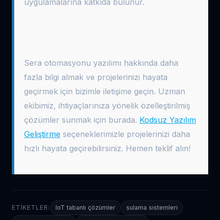
uygulamalarına katkıda bulunur.
Bize Ulaşın
Sera otomasyonu yazılımı hakkında daha
fazla bilgi almak ve projelerinizi hayata
geçirmek için bizimle iletişime geçin. Uzman
ekibimiz, ihtiyaçlarınıza yönelik özelleştirilmiş
çözümler sunmak için burada.
Kodsuz Yazılım
Geliştirme
seçeneklerimizle projelerinizi daha
hızlı hayata geçirebilirsiniz. Hemen teklif alın!
ETIKETLER:
IoT tabanlı çözümler
sulama sistemleri