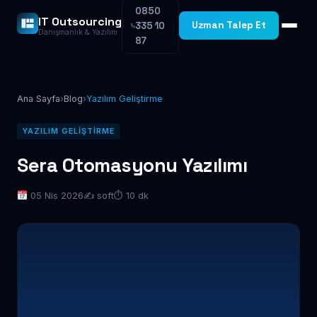
0850
IT Outsourcing
Uzman Talep Et
335 10
Danışmanlık & Yazılım
87
Ana Sayfa
›
Blog
›
Yazılım Geliştirme
YAZILIM GELIŞTIRME
Sera Otomasyonu Yazılımı
05 Nis 2026
✍️ soft
⏱ 10 dk