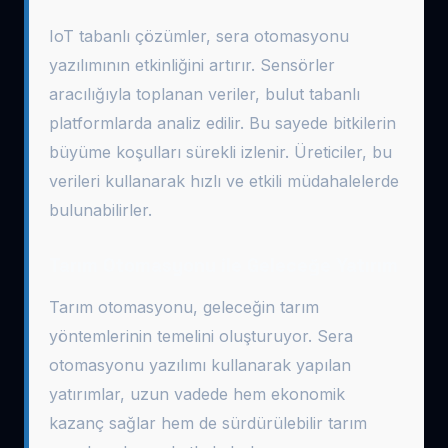
IoT tabanlı çözümler, sera otomasyonu
yazılımının etkinliğini artırır. Sensörler
aracılığıyla toplanan veriler, bulut tabanlı
platformlarda analiz edilir. Bu sayede bitkilerin
büyüme koşulları sürekli izlenir. Üreticiler, bu
verileri kullanarak hızlı ve etkili müdahalelerde
bulunabilirler.
Tarım Otomasyonu ile Geleceğe Yatırım
Tarım otomasyonu, geleceğin tarım
yöntemlerinin temelini oluşturuyor. Sera
otomasyonu yazılımı kullanarak yapılan
yatırımlar, uzun vadede hem ekonomik
kazanç sağlar hem de sürdürülebilir tarım