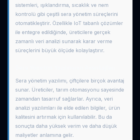
sistemleri, ışıklandırma, sıcaklık ve nem
kontrolü gibi çeşitli sera yönetim süreçlerini
otomatikleştirir. Özellikle IoT tabanlı çözümler
ile entegre edildiğinde, üreticilere gerçek
zamanlı veri analizi sunarak karar verme
süreçlerini büyük ölçüde kolaylaştırır.
Sera Yönetim Yazılımının Avantajları
Sera yönetim yazılımı, çiftçilere birçok avantaj
sunar. Üreticiler, tarım otomasyonu sayesinde
zamandan tasarruf sağlarlar. Ayrıca, veri
analizi yazılımları ile elde edilen bilgiler, ürün
kalitesini artırmak için kullanılabilir. Bu da
sonuçta daha yüksek verim ve daha düşük
maliyetler anlamına gelir.