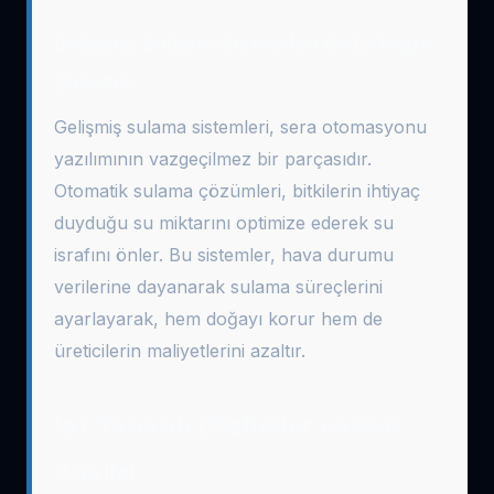
Gelişmiş Sulama Sistemleri ile Entegre
Çalışma
Gelişmiş sulama sistemleri, sera otomasyonu
yazılımının vazgeçilmez bir parçasıdır.
Otomatik sulama çözümleri, bitkilerin ihtiyaç
duyduğu su miktarını optimize ederek su
israfını önler. Bu sistemler, hava durumu
verilerine dayanarak sulama süreçlerini
ayarlayarak, hem doğayı korur hem de
üreticilerin maliyetlerini azaltır.
IoT Tabanlı Çözümler ve Veri
Analizi