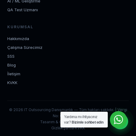
AI / ML Geliştirme
QA Test Uzmanı
KURUMSAL
Hakkımızda
Çalışma Sürecimiz
SSS
Blog
İletişim
KVKK
© 2026 IT Outsourcing Danışmanlık — Tüm hakları saklıdır. | Vergi
No: 0012704520
Yardıma mı ihtiyacınız
Tasarım & Geliştirme:
360 Soft
var?
Bizimle sohbet edin
Gizlilik
Şartlar
KVKK