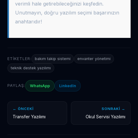
verimli hale getirebileceğinizi keşfedin.
Unutmayın, doğru yazılım seçimi başarınızın
anahtarıdır!
ETIKETLER:
bakım takip sistemi
envanter yönetimi
teknik destek yazılımı
PAYLAŞ:
WhatsApp
LinkedIn
← ÖNCEKI
SONRAKI →
Transfer Yazılımı
Okul Servisi Yazılımı