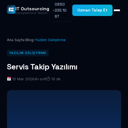
0850
IT Outsourcing
Uzman Talep Et
335 10
Danışmanlık & Yazılım
87
Ana Sayfa
›
Blog
›
Yazılım Geliştirme
YAZILIM GELIŞTIRME
Servis Takip Yazılımı
15 Mar 2026
✍️ soft
⏱ 10 dk