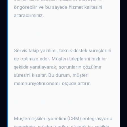
öngörebilir ve bu sayede hizmet kalitesini
artırabilirsiniz.
Teknik Destek Yazılımı ile Uyum
Servis takip yazılımı, teknik destek süreçlerini
de optimize eder. Müşteri taleplerini hızlı bir
şekilde yanıtlayarak, sorunların çözülme
süresini kısaltır. Bu durum, müşteri
memnuniyetini önemli ölçüde artırır.
Müşteri İlişkileri Yönetimi
Müşteri ilişkileri yönetimi (CRM) entegrasyonu
sayesinde, müşteri verileri düzenli bir şekilde