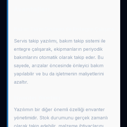
Avantajları
Bakım Takip Sistemi ile Entegre Çalışma
Servis takip yazılımı, bakım takip sistemi ile
entegre çalışarak, ekipmanların periyodik
bakımlarını otomatik olarak takip eder. Bu
sayede, arızalar öncesinde önleyici bakım
yapılabilir ve bu da işletmenin maliyetlerini
azaltır.
Envanter Yönetimi
Yazılımın bir diğer önemli özelliği envanter
yönetimidir. Stok durumunu gerçek zamanlı
olarak takip edebilir, malzeme ihtiyaçlarını