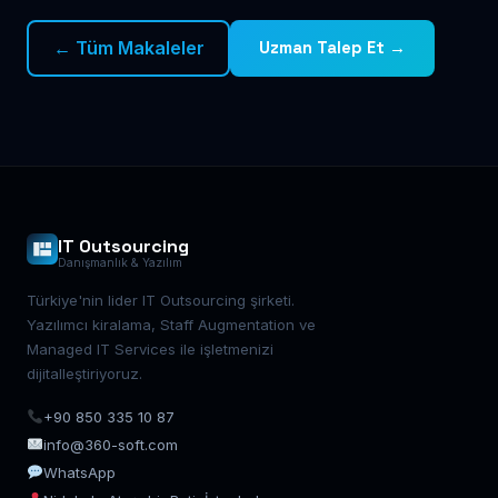
← Tüm Makaleler
Uzman Talep Et →
IT Outsourcing
Danışmanlık & Yazılım
Türkiye'nin lider IT Outsourcing şirketi.
Yazılımcı kiralama, Staff Augmentation ve
Managed IT Services ile işletmenizi
dijitalleştiriyoruz.
+90 850 335 10 87
info@360-soft.com
WhatsApp