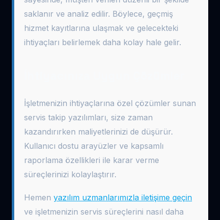
saklanır ve analiz edilir. Böylece, geçmiş
hizmet kayıtlarına ulaşmak ve gelecekteki
ihtiyaçları belirlemek daha kolay hale gelir.
İhtiyacınıza Uygun Çözümler
İşletmenizin ihtiyaçlarına özel çözümler sunan
servis takip yazılımları, size zaman
kazandırırken maliyetlerinizi de düşürür.
Kullanıcı dostu arayüzler ve kapsamlı
raporlama özellikleri ile karar verme
süreçlerinizi kolaylaştırır.
Hemen
yazılım uzmanlarımızla iletişime geçin
ve işletmenizin servis süreçlerini nasıl daha