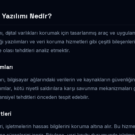
 Yazılımı Nedir?
ı, dijital varlıkları korumak için tasarlanmış araç ve uygula
i yazılımları ve veri koruma hizmetleri gibi çeşitli bileşenleri
olası tehditleri analiz etmektir.
ımları
rı, bilgisayar ağlarındaki verilerin ve kaynakların güvenliği
ılımlar, kötü niyetli saldırılara karşı savunma mekanizmaları ge
ansiyel tehditleri önceden tespit edebilir.
tleri
, işletmelerin hassas bilgilerini koruma altına alır. Bu hizmet
 süreçlerini içerir. Böylece, veri kaybı durumunda işletmeler