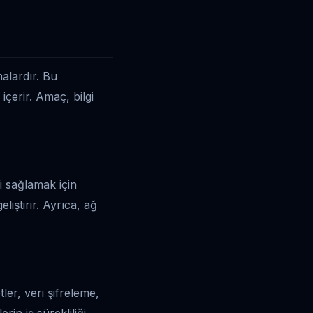
malardır. Bu
 içerir. Amaç, bilgi
ni sağlamak için
liştirir. Ayrıca, ağ
ler, veri şifreleme,
in iş sürekliliği