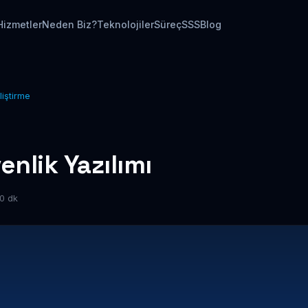
Hizmetler
Neden Biz?
Teknolojiler
Süreç
SSS
Blog
liştirme
enlik Yazılımı
0 dk