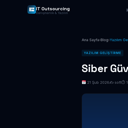
IT Outsourcing
Danışmanlık & Yazılım
Ana Sayfa
›
Blog
›
Yazılım Ge
YAZILIM GELIŞTIRME
Siber Güv
21 Şub 2026
✍️ soft
⏱ 1