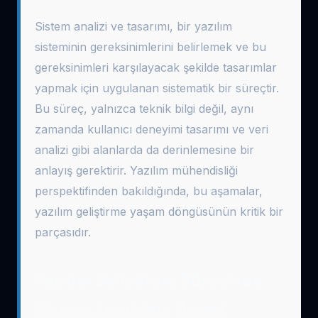
Sistem analizi ve tasarımı, bir yazılım
sisteminin gereksinimlerini belirlemek ve bu
gereksinimleri karşılayacak şekilde tasarımlar
yapmak için uygulanan sistematik bir süreçtir.
Bu süreç, yalnızca teknik bilgi değil, aynı
zamanda kullanıcı deneyimi tasarımı ve veri
analizi gibi alanlarda da derinlemesine bir
anlayış gerektirir. Yazılım mühendisliği
perspektifinden bakıldığında, bu aşamalar,
yazılım geliştirme yaşam döngüsünün kritik bir
parçasıdır.
Yazılım Geliştirme Sürecinde
Sistem Analizinin Önemi