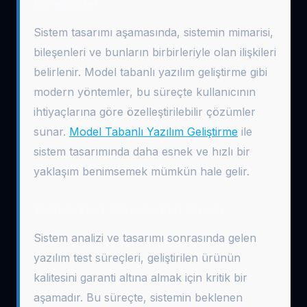
Gerekenler
Sistem tasarımı aşamasında, sistemin mimarisi,
bileşenleri ve bunların birbirleriyle olan ilişkileri
belirlenir. Model tabanlı yazılım geliştirme gibi
modern yöntemler, bu süreçte kullanıcının
ihtiyaçlarına göre özelleştirilebilir çözümler
sunar.
Model Tabanlı Yazılım Geliştirme
ile
sistem tasarımında daha esnek ve hızlı bir
yaklaşım benimsemek mümkün hale gelir.
Yazılım Test Süreçlerinin Önemi
Sistem analizi ve tasarımı sonrasında gelen
yazılım test süreçleri, geliştirilen ürünün
kalitesini garanti altına almak için kritik bir
aşamadır. Bu süreçte, sistemin beklenen