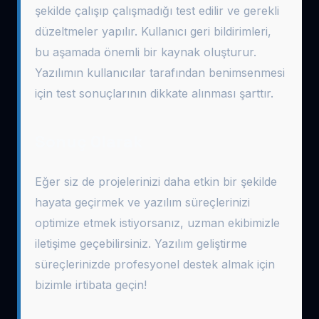
şekilde çalışıp çalışmadığı test edilir ve gerekli
düzeltmeler yapılır. Kullanıcı geri bildirimleri,
bu aşamada önemli bir kaynak oluşturur.
Yazılımın kullanıcılar tarafından benimsenmesi
için test sonuçlarının dikkate alınması şarttır.
Sonuç Olarak
Eğer siz de projelerinizi daha etkin bir şekilde
hayata geçirmek ve yazılım süreçlerinizi
optimize etmek istiyorsanız, uzman ekibimizle
iletişime geçebilirsiniz. Yazılım geliştirme
süreçlerinizde profesyonel destek almak için
bizimle irtibata geçin!