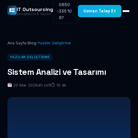
0850
IT Outsourcing
Uzman Talep Et
335 10
Danışmanlık & Yazılım
87
Ana Sayfa
›
Blog
›
Yazılım Geliştirme
YAZILIM GELIŞTIRME
Sistem Analizi ve Tasarımı
20 Mar 2026
✍️ soft
⏱ 10 dk