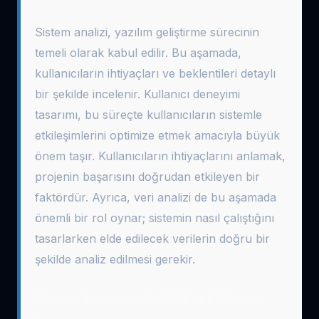
Sistem analizi, yazılım geliştirme sürecinin
temeli olarak kabul edilir. Bu aşamada,
kullanıcıların ihtiyaçları ve beklentileri detaylı
bir şekilde incelenir. Kullanıcı deneyimi
tasarımı, bu süreçte kullanıcıların sistemle
etkileşimlerini optimize etmek amacıyla büyük
önem taşır. Kullanıcıların ihtiyaçlarını anlamak,
projenin başarısını doğrudan etkileyen bir
faktördür. Ayrıca, veri analizi de bu aşamada
önemli bir rol oynar; sistemin nasıl çalıştığını
tasarlarken elde edilecek verilerin doğru bir
şekilde analiz edilmesi gerekir.
Sistem Tasarımında Dikkat Edilmesi