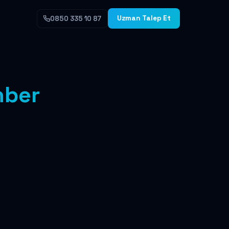
Uzman Talep Et
0850 335 10 87
hber