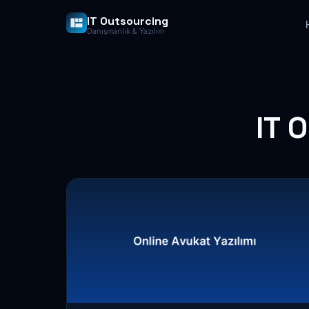
IT Outsourcing
Danışmanlık & Yazılım
IT 