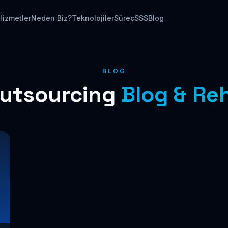
Hizmetler
Neden Biz?
Teknolojiler
Süreç
SSS
Blog
BLOG
Outsourcing
Blog & Re