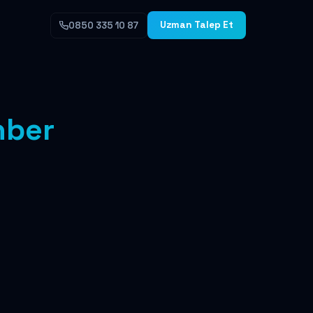
Uzman Talep Et
0850 335 10 87
hber