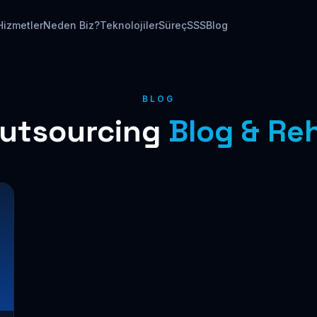
Hizmetler
Neden Biz?
Teknolojiler
Süreç
SSS
Blog
BLOG
Outsourcing
Blog & Re