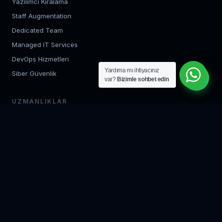
Yazılımcı Kiralama
Staff Augmentation
Dedicated Team
Managed IT Services
DevOps Hizmetleri
Yardıma mı ihtiyacınız
Siber Güvenlik
var?
Bizimle sohbet edin
UZMANLIKLAR
Backend Geliştirme
Frontend Geliştirme
Mobil Uygulama
Bulut Mimarisi
AI / ML Geliştirme
QA Test Uzmanı
KURUMSAL