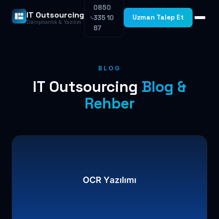
0850
IT Outsourcing
Uzman Talep Et
335 10
Danışmanlık & Yazılım
87
BLOG
IT Outsourcing
Blog &
Rehber