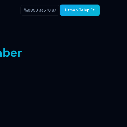
Uzman Talep Et
0850 335 10 87
hber