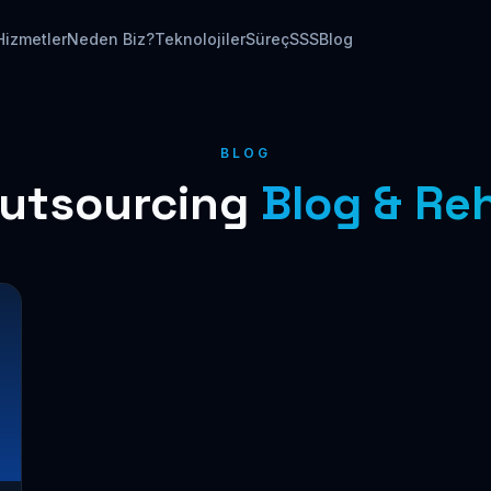
Hizmetler
Neden Biz?
Teknolojiler
Süreç
SSS
Blog
BLOG
Outsourcing
Blog & Re