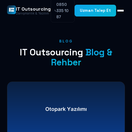
0850
IT Outsourcing
Uzman Talep Et
335 10
Danışmanlık & Yazılım
87
BLOG
IT Outsourcing
Blog &
Rehber