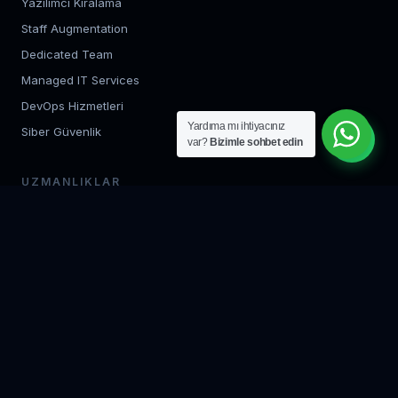
Yazılımcı Kiralama
Staff Augmentation
Dedicated Team
Managed IT Services
DevOps Hizmetleri
Yardıma mı ihtiyacınız
Siber Güvenlik
var?
Bizimle sohbet edin
UZMANLIKLAR
Backend Geliştirme
Frontend Geliştirme
Mobil Uygulama
Bulut Mimarisi
AI / ML Geliştirme
QA Test Uzmanı
KURUMSAL