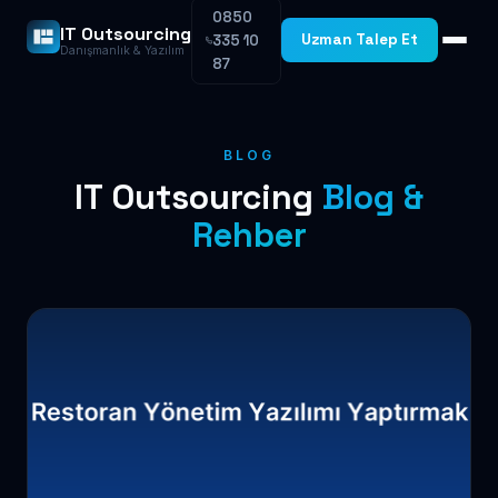
0850
IT Outsourcing
Uzman Talep Et
335 10
Danışmanlık & Yazılım
87
BLOG
IT Outsourcing
Blog &
Rehber