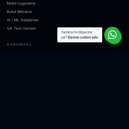
Mobil Uygulama
Bulut Mimarisi
AI / ML Geliştirme
QA Test Uzmanı
Yardıma mı ihtiyacınız
var?
Bizimle sohbet edin
KURUMSAL
Hakkımızda
Çalışma Sürecimiz
SSS
Blog
İletişim
KVKK
© 2026 IT Outsourcing Danışmanlık — Tüm hakları saklıdır. | Vergi
No: 0012704520