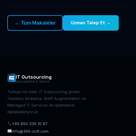
← Tüm Makaleler
Uzman Talep Et →
IT Outsourcing
Danışmanlık & Yazılım
Türkiye'nin lider IT Outsourcing şirketi.
Yazılımcı kiralama, Staff Augmentation ve
Managed IT Services ile işletmenizi
dijitalleştiriyoruz.
+90 850 335 10 87
info@360-soft.com