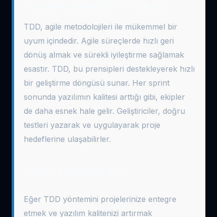
Agile Metodolojileri ve TDD İlişkisi
TDD, agile metodolojileri ile mükemmel bir
uyum içindedir. Agile süreçlerde hızlı geri
dönüş almak ve sürekli iyileştirme sağlamak
esastır. TDD, bu prensipleri destekleyerek hızlı
bir geliştirme döngüsü sunar. Her sprint
sonunda yazılımın kalitesi arttığı gibi, ekipler
de daha esnek hale gelir. Geliştiriciler, doğru
testleri yazarak ve uygulayarak proje
hedeflerine ulaşabilirler.
Teklif Alma Fırsatı
Eğer TDD yöntemini projelerinize entegre
etmek ve yazılım kalitenizi artırmak