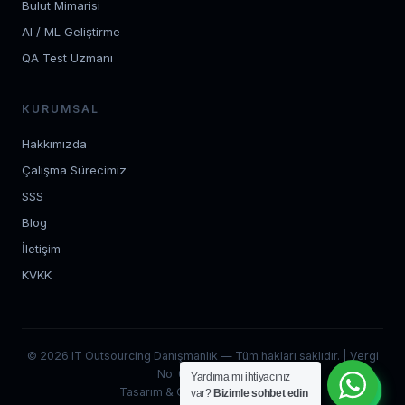
Bulut Mimarisi
AI / ML Geliştirme
QA Test Uzmanı
KURUMSAL
Hakkımızda
Çalışma Sürecimiz
SSS
Blog
İletişim
KVKK
© 2026 IT Outsourcing Danışmanlık — Tüm hakları saklıdır. | Vergi
No: 0012704520
Yardıma mı ihtiyacınız
Tasarım & Geliştirme:
360 Soft
var?
Bizimle sohbet edin