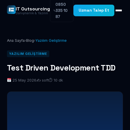
0850
IT Outsourcing
Uzman Talep Et
335 10
Danışmanlık & Yazılım
87
Ana Sayfa
›
Blog
›
Yazılım Geliştirme
YAZILIM GELIŞTIRME
Test Driven Development TDD
25 May 2026
✍️ soft
⏱ 10 dk