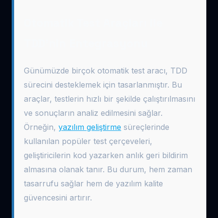
Otomatik Test Araçları ile
TDD’nin Entegrasyonu
Günümüzde birçok otomatik test aracı, TDD
sürecini desteklemek için tasarlanmıştır. Bu
araçlar, testlerin hızlı bir şekilde çalıştırılmasını
ve sonuçların analiz edilmesini sağlar.
Örneğin,
yazılım geliştirme
süreçlerinde
kullanılan popüler test çerçeveleri,
geliştiricilerin kod yazarken anlık geri bildirim
almasına olanak tanır. Bu durum, hem zaman
tasarrufu sağlar hem de yazılım kalite
güvencesini artırır.