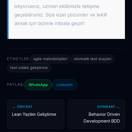
istiyorsanız, uzman ekibimizle iletişime
geçebilirsiniz. Size özel çözümler ve teklif
almak için bizimle irtibata geçin!
ETIKETLER:
agile metodolojileri
otomatik test araçları
test odaklı geliştirme
PAYLAŞ:
WhatsApp
LinkedIn
← ÖNCEKI
SONRAKI →
Lean Yazılım Geliştirme
Behavior Driven
Development BDD