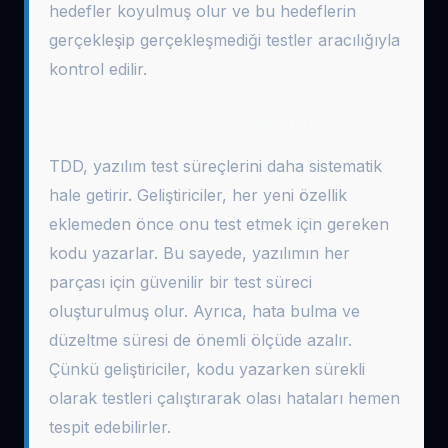
hedefler koyulmuş olur ve bu hedeflerin
gerçekleşip gerçekleşmediği testler aracılığıyla
kontrol edilir.
Yazılım Test Süreçlerinde TDD’nin Rolü
TDD, yazılım test süreçlerini daha sistematik
hale getirir. Geliştiriciler, her yeni özellik
eklemeden önce onu test etmek için gereken
kodu yazarlar. Bu sayede, yazılımın her
parçası için güvenilir bir test süreci
oluşturulmuş olur. Ayrıca, hata bulma ve
düzeltme süresi de önemli ölçüde azalır.
Çünkü geliştiriciler, kodu yazarken sürekli
olarak testleri çalıştırarak olası hataları hemen
tespit edebilirler.