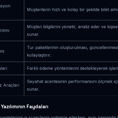
asyon
Müşterilerin hızlı ve kolay bir şekilde bilet alm
Müşteri bilgilerini yönetir, analiz eder ve kişise
ılımı
sunar.
Tur paketlerinin oluşturulması, güncellenmesi 
imi
kolaylaştırır.
ları
Farklı ödeme yöntemlerini destekleyerek işleml
Seyahat acentesinin performansını ölçmek içi
z Araçları
sunar.
Yazılımının Faydaları
centelerinin iş süreçlerini optimize ederken, aynı zamanda 