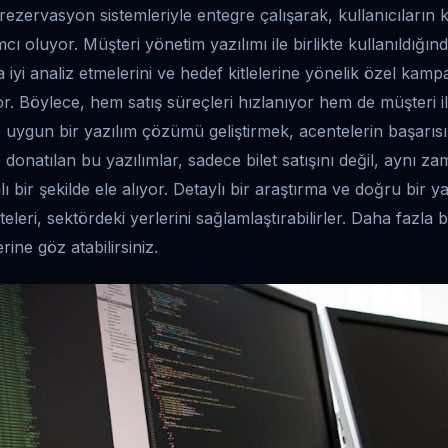
 rezervasyon sistemleriyle entegre çalışarak, kullanıcıların 
ı oluyor. Müşteri yönetim yazılımı ile birlikte kullanıldığın
a iyi analiz etmelerini ve hedef kitlelerine yönelik özel kam
yor. Böylece, hem satış süreçleri hızlanıyor hem de müşteri ili
 uygun bir yazılım çözümü geliştirmek, acentelerin başarısı
e donatılan bu yazılımlar, sadece bilet satışını değil, aynı 
 bir şekilde ele alıyor. Detaylı bir araştırma ve doğru bir ya
eleri, sektördeki yerlerini sağlamlaştırabilirler. Daha fazla bi
ine göz atabilirsiniz.