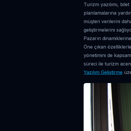
Turizm yazılımı, bilet
planlamalarına yardımc
müşteri verilerini dah
geliştirmelerini sağlı
Pazarın dinamiklerine
Öne çıkan özelliklerl
yönetimini de kapsamlı
süreci ile turizm acent
Yazılım Geliştirme
üzer