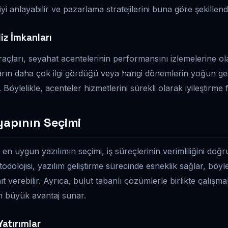
iyi anlayabilir ve pazarlama stratejilerini buna göre şekillendi
iz İmkanları
açları, seyahat acentelerinin performansını izlemelerine ol
arın daha çok ilgi gördüğü veya hangi dönemlerin yoğun geçt
lelikle, acenteler hizmetlerini sürekli olarak iyileştirme fı
yapının Seçimi
 en uygun yazılımın seçimi, iş süreçlerinin verimliliğini doğr
odolojisi, yazılım geliştirme sürecinde esneklik sağlar, böy
nıt verebilir. Ayrıca, bulut tabanlı çözümlerle birlikte çalışma
dan büyük avantaj sunar.
atırımlar