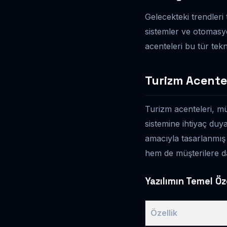
Gelecekteki trendleri
sistemler ve otomasyo
acenteleri bu tür tekn
Turizm Acentes
Turizm acenteleri, mü
sistemine ihtiyaç duy
amacıyla tasarlanmış 
hem de müşterilere da
Yazılımın Temel Öze
Özellik