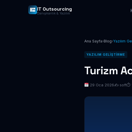
IT Outsourcing
Danışmanlık & Yazılım
Ana Sayfa
›
Blog
›
Yazılım Ge
YAZILIM GELIŞTIRME
Turizm Ac
29 Oca 2026
✍️ soft
⏱ 