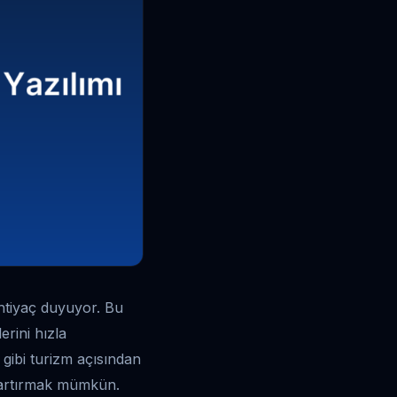
 ihtiyaç duyuyor. Bu
erini hızla
 gibi turizm açısından
i artırmak mümkün.