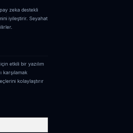
apay zeka destekli
i iyileştirir. Seyahat
irler.
n etkili bir yazılım
rı karşılamak
lerini kolaylaştırır