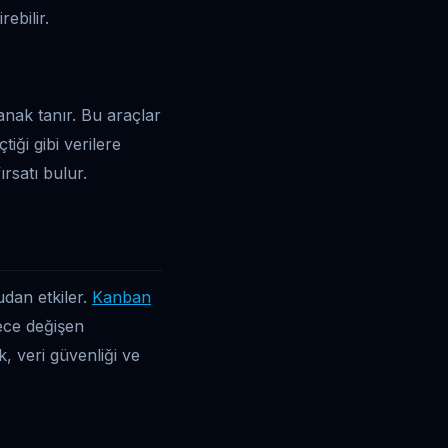
rebilir.
anak tanır. Bu araçlar
iği gibi verilere
rsatı bulur.
udan etkiler.
Kanban
lece değişen
k, veri güvenliği ve