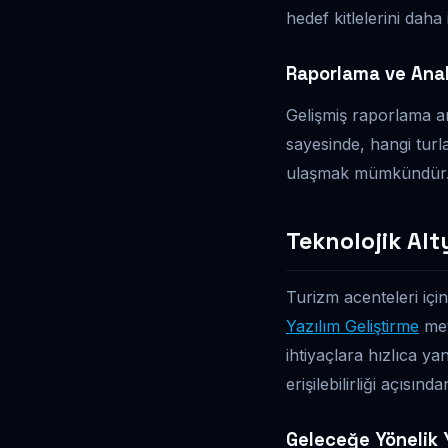
hedef kitlelerini daha 
Raporlama ve Anal
Gelişmiş raporlama ar
sayesinde, hangi turl
ulaşmak mümkündür. Böy
Teknolojik Alt
Turizm acenteleri için
Yazılım Geliştirme
met
ihtiyaçlara hızlıca ya
erişilebilirliği açısın
Geleceğe Yönelik Y