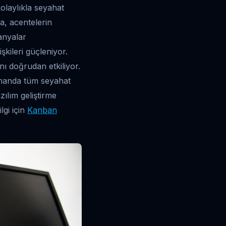
kolaylıkla seyahat
da, acentelerin
panyalar
şkileri güçleniyor.
nı doğrudan etkiliyor.
zamanda tüm seyahat
zılım geliştirme
lgi için
Kanban