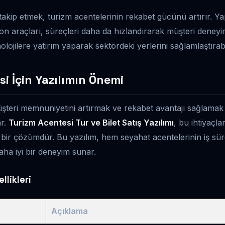
 takip etmek, turizm acentelerinin rekabet gücünü artırır. Y
n araçları, süreçleri daha da hızlandırarak müşteri deneyimin
olojilere yatırım yaparak sektördeki yerlerini sağlamlaştırabil
i İçin Yazılımın Önemi
şteri memnuniyetini artırmak ve rekabet avantajı sağlamak içi
ar.
Turizm Acentesi Tur ve Bilet Satış Yazılımı
, bu ihtiyaçla
bir çözümdür. Bu yazılım, hem seyahat acentelerinin iş süreç
ha iyi bir deneyim sunar.
llikleri
Açıklama