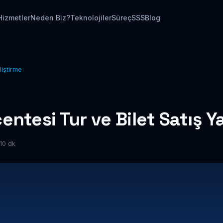
Hizmetler
Neden Biz?
Teknolojiler
Süreç
SSS
Blog
liştirme
entesi Tur ve Bilet Satış Ya
10 dk