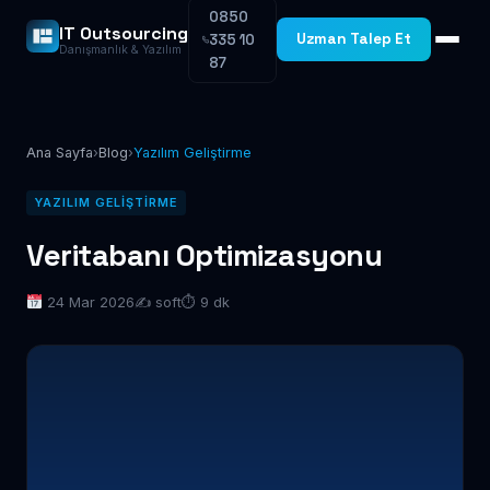
0850
IT Outsourcing
Uzman Talep Et
335 10
Danışmanlık & Yazılım
87
Ana Sayfa
›
Blog
›
Yazılım Geliştirme
YAZILIM GELIŞTIRME
Veritabanı Optimizasyonu
24 Mar 2026
✍️ soft
⏱ 9 dk