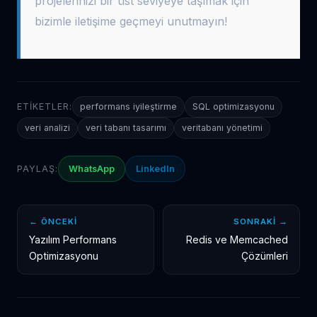
projelerinizi bir üst seviyeye taşımak için
bizimle iletişime geçmeyi unutmayın!
ETIKETLER:
performans iyileştirme
SQL optimizasyonu
veri analizi
veri tabanı tasarımı
veritabanı yönetimi
PAYLAŞ:
WhatsApp
LinkedIn
← ÖNCEKI
SONRAKI →
Yazılım Performans
Redis ve Memcached
Optimizasyonu
Çözümleri