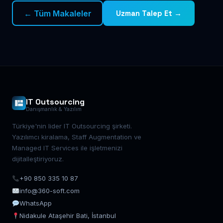
← Tüm Makaleler
Uzman Talep Et →
IT Outsourcing
Danışmanlık & Yazılım
Türkiye'nin lider IT Outsourcing şirketi.
Yazılımcı kiralama, Staff Augmentation ve
Managed IT Services ile işletmenizi
dijitalleştiriyoruz.
+90 850 335 10 87
info@360-soft.com
WhatsApp
Nidakule Ataşehir Bati, İstanbul