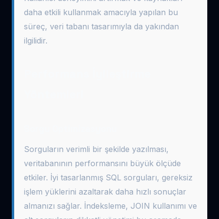
daha etkili kullanmak amacıyla yapılan bu
süreç, veri tabanı tasarımıyla da yakından
ilgilidir.
Performans İyileştirme
Yöntemleri
Sorgu Optimizasyonu
Sorguların verimli bir şekilde yazılması,
veritabanının performansını büyük ölçüde
etkiler. İyi tasarlanmış SQL sorguları, gereksiz
işlem yüklerini azaltarak daha hızlı sonuçlar
almanızı sağlar. İndeksleme, JOIN kullanımı ve