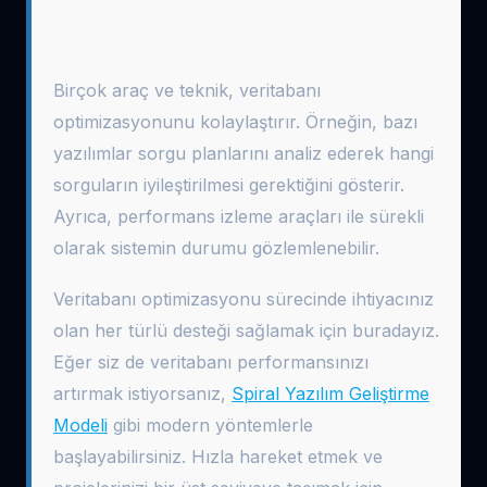
Teknikleri
Birçok araç ve teknik, veritabanı
optimizasyonunu kolaylaştırır. Örneğin, bazı
yazılımlar sorgu planlarını analiz ederek hangi
sorguların iyileştirilmesi gerektiğini gösterir.
Ayrıca, performans izleme araçları ile sürekli
olarak sistemin durumu gözlemlenebilir.
Veritabanı optimizasyonu sürecinde ihtiyacınız
olan her türlü desteği sağlamak için buradayız.
Eğer siz de veritabanı performansınızı
artırmak istiyorsanız,
Spiral Yazılım Geliştirme
Modeli
gibi modern yöntemlerle
başlayabilirsiniz. Hızla hareket etmek ve