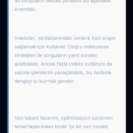
alt sorguların dikkatli yönetimi bu aşamada
önemlidir.
İndeks Kullanımı
İndeksler, veritabanındaki verilere hızlı erişim
sağlamak için kullanılır. Doğru indeksleme
stratejileri ile sorguların yanıt süreleri
azaltılabilir. Ancak fazla indeks kullanımı da
yazma işlemlerini yavaşlatabilir, bu nedenle
dengeyi iyi kurmak gerekir.
Veri Analizi ve Tasarımı
Veri tabanı tasarımı, optimizasyon sürecinin
temel taşlarından biridir. İyi bir veri modeli,