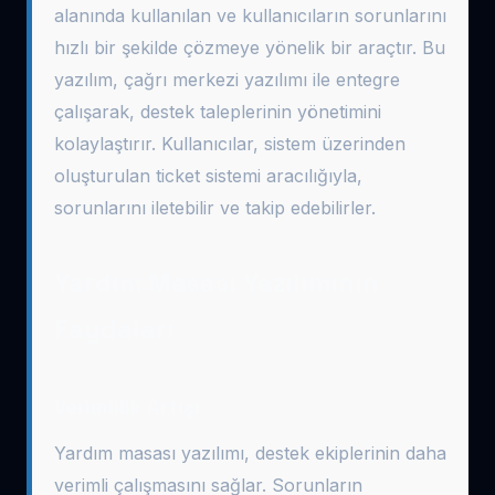
alanında kullanılan ve kullanıcıların sorunlarını
hızlı bir şekilde çözmeye yönelik bir araçtır. Bu
yazılım, çağrı merkezi yazılımı ile entegre
çalışarak, destek taleplerinin yönetimini
kolaylaştırır. Kullanıcılar, sistem üzerinden
oluşturulan ticket sistemi aracılığıyla,
sorunlarını iletebilir ve takip edebilirler.
Yardım Masası Yazılımının
Faydaları
Verimlilik Artışı
Yardım masası yazılımı, destek ekiplerinin daha
verimli çalışmasını sağlar. Sorunların