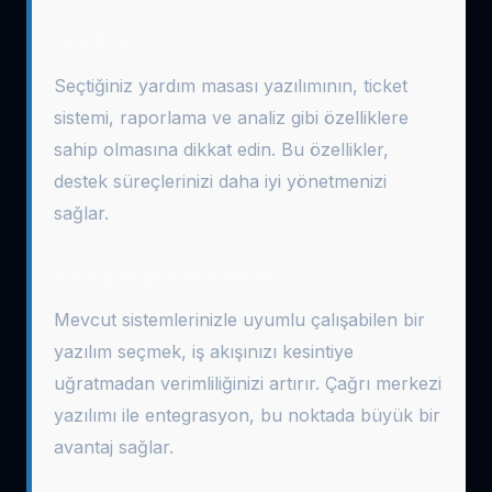
Özellikler
Seçtiğiniz yardım masası yazılımının, ticket
sistemi, raporlama ve analiz gibi özelliklere
sahip olmasına dikkat edin. Bu özellikler,
destek süreçlerinizi daha iyi yönetmenizi
sağlar.
Entegrasyon İmkanları
Mevcut sistemlerinizle uyumlu çalışabilen bir
yazılım seçmek, iş akışınızı kesintiye
uğratmadan verimliliğinizi artırır. Çağrı merkezi
yazılımı ile entegrasyon, bu noktada büyük bir
avantaj sağlar.