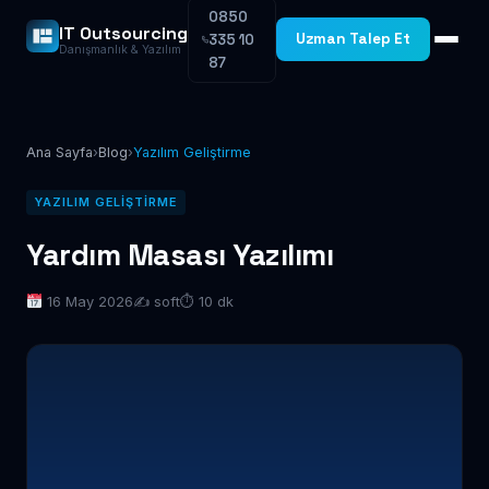
0850
IT Outsourcing
Uzman Talep Et
335 10
Danışmanlık & Yazılım
87
Ana Sayfa
›
Blog
›
Yazılım Geliştirme
YAZILIM GELIŞTIRME
Yardım Masası Yazılımı
16 May 2026
✍️ soft
⏱ 10 dk