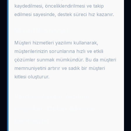
kaydedilmesi, önceliklendirilmesi ve takip
edilmesi sayesinde, destek süreci hız kazanır.
Müşteri Memnuniyeti
Müşteri hizmetleri yazılımı kullanarak,
müşterilerinizin sorunlarına hızlı ve etkili
çözümler sunmak mümkündür. Bu da müşteri
memnuniyetini artırır ve sadık bir müşteri
kitlesi oluşturur.
Yardım Masası Yazılımı
Seçerken Dikkat Edilmesi
Gerekenler