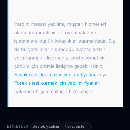
Son Söz
Yardım masası yazılımı, müşteri hizmetleri
alanında önemli bir rol oynamakta ve
işletmelere büyük kolaylıklar sunmaktadır. Siz
de bu yazılımların sunduğu avantajlardan
yararlanmak istiyorsanız, profesyonel bir
çözüm için bizimle iletişime geçebilirsiniz.
Emlak sitesi kurmak istiyorum fiyatlar
veya
Forex sitesi kurmak için yazılım fiyatları
hakkında bilgi almak için bize ulaşın!
ETIKETLER:
destek yazılımı
ticket sistemi