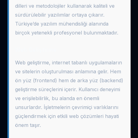
dilleri ve metodolojiler kullanarak kaliteli ve
sürdürülebilir yazılımlar ortaya çıkarır.
Türkiye’de yazılım mühendisliği alanında
birçok yetenekli profesyonel bulunmaktadır.
Web Geliştirme
Web geliştirme, internet tabanlı uygulamaların
ve sitelerin oluşturulması anlamına gelir. Hem
ön yüz (frontend) hem de arka yüz (backend)
geliştirme süreçlerini içerir. Kullanıcı deneyimi
ve erişilebilirlik, bu alanda en önemli
unsurlardır. İşletmelerin çevrimiçi varlıklarını
güçlendirmek için etkili web çözümleri hayati
önem taşır.