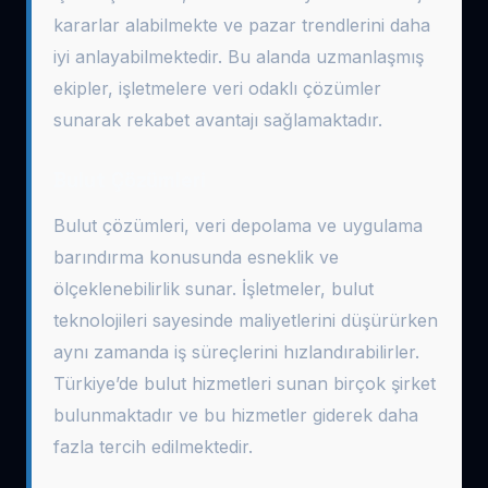
kararlar alabilmekte ve pazar trendlerini daha
iyi anlayabilmektedir. Bu alanda uzmanlaşmış
ekipler, işletmelere veri odaklı çözümler
sunarak rekabet avantajı sağlamaktadır.
Bulut Çözümleri
Bulut çözümleri, veri depolama ve uygulama
barındırma konusunda esneklik ve
ölçeklenebilirlik sunar. İşletmeler, bulut
teknolojileri sayesinde maliyetlerini düşürürken
aynı zamanda iş süreçlerini hızlandırabilirler.
Türkiye’de bulut hizmetleri sunan birçok şirket
bulunmaktadır ve bu hizmetler giderek daha
fazla tercih edilmektedir.