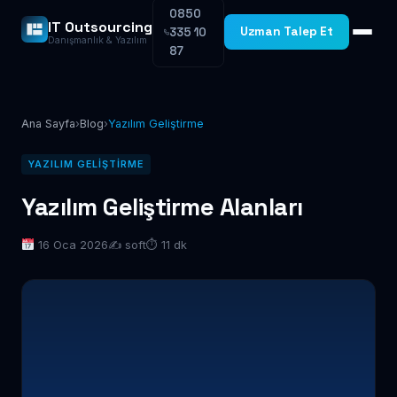
0850
IT Outsourcing
Uzman Talep Et
335 10
Danışmanlık & Yazılım
87
Ana Sayfa
›
Blog
›
Yazılım Geliştirme
YAZILIM GELIŞTIRME
Yazılım Geliştirme Alanları
16 Oca 2026
✍️ soft
⏱ 11 dk