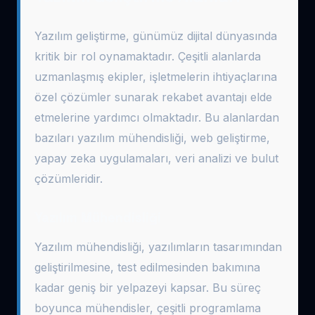
Yazılım geliştirme, günümüz dijital dünyasında
kritik bir rol oynamaktadır. Çeşitli alanlarda
uzmanlaşmış ekipler, işletmelerin ihtiyaçlarına
özel çözümler sunarak rekabet avantajı elde
etmelerine yardımcı olmaktadır. Bu alanlardan
bazıları yazılım mühendisliği, web geliştirme,
yapay zeka uygulamaları, veri analizi ve bulut
çözümleridir.
Yazılım Mühendisliği
Yazılım mühendisliği, yazılımların tasarımından
geliştirilmesine, test edilmesinden bakımına
kadar geniş bir yelpazeyi kapsar. Bu süreç
boyunca mühendisler, çeşitli programlama