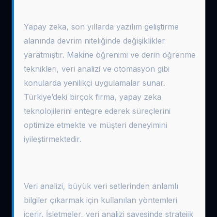
Yapay Zeka Uygulamaları
Yapay zeka, son yıllarda yazılım geliştirme
alanında devrim niteliğinde değişiklikler
yaratmıştır. Makine öğrenimi ve derin öğrenme
teknikleri, veri analizi ve otomasyon gibi
konularda yenilikçi uygulamalar sunar.
Türkiye’deki birçok firma, yapay zeka
teknolojilerini entegre ederek süreçlerini
optimize etmekte ve müşteri deneyimini
iyileştirmektedir.
Veri Analizi
Veri analizi, büyük veri setlerinden anlamlı
bilgiler çıkarmak için kullanılan yöntemleri
içerir. İşletmeler, veri analizi sayesinde stratejik