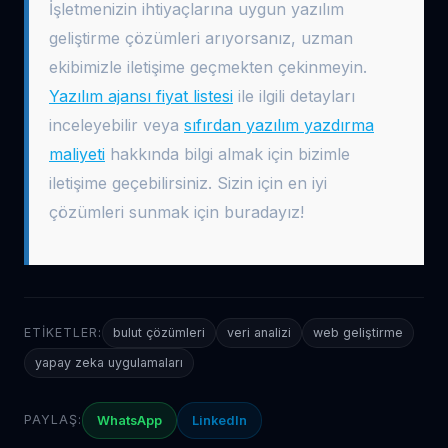
İşletmenizin ihtiyaçlarına uygun yazılım
geliştirme çözümleri arıyorsanız, uzman
ekibimizle iletişime geçmekten çekinmeyin.
Yazılım ajansı fiyat listesi
ile ilgili detayları
inceleyebilir veya
sıfırdan yazılım yazdırma
maliyeti
hakkında bilgi almak için bizimle
iletişime geçebilirsiniz. Sizin için en iyi
çözümleri sunmak için buradayız!
ETIKETLER:
bulut çözümleri
veri analizi
web geliştirme
yapay zeka uygulamaları
PAYLAŞ:
WhatsApp
LinkedIn