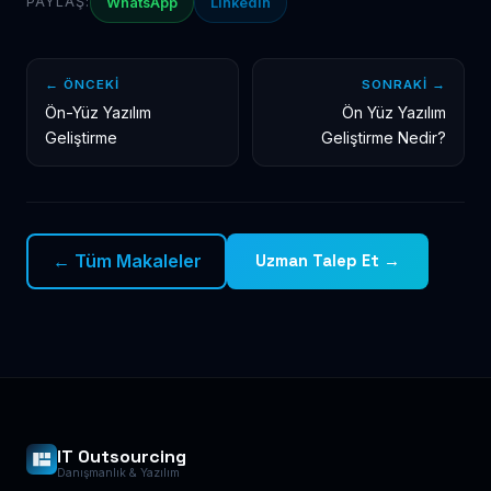
PAYLAŞ:
WhatsApp
LinkedIn
← ÖNCEKI
SONRAKI →
Ön-Yüz Yazılım
Ön Yüz Yazılım
Geliştirme
Geliştirme Nedir?
← Tüm Makaleler
Uzman Talep Et →
IT Outsourcing
Danışmanlık & Yazılım