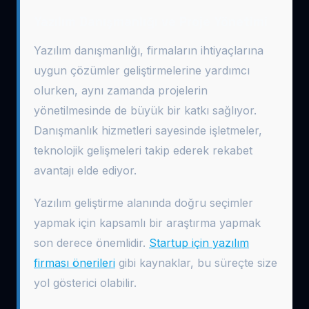
Yazılım Danışmanlığı ve Proje Yönetimi
Yazılım danışmanlığı, firmaların ihtiyaçlarına
uygun çözümler geliştirmelerine yardımcı
olurken, aynı zamanda projelerin
yönetilmesinde de büyük bir katkı sağlıyor.
Danışmanlık hizmetleri sayesinde işletmeler,
teknolojik gelişmeleri takip ederek rekabet
avantajı elde ediyor.
Yazılım geliştirme alanında doğru seçimler
yapmak için kapsamlı bir araştırma yapmak
son derece önemlidir.
Startup için yazılım
firması önerileri
gibi kaynaklar, bu süreçte size
yol gösterici olabilir.