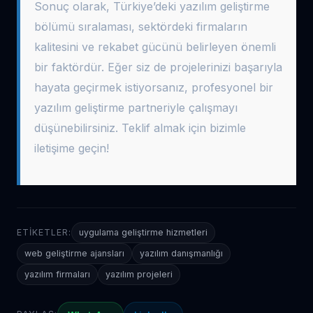
Sonuç olarak, Türkiye’deki yazılım geliştirme
bölümü sıralaması, sektördeki firmaların
kalitesini ve rekabet gücünü belirleyen önemli
bir faktördür. Eğer siz de projelerinizi başarıyla
hayata geçirmek istiyorsanız, profesyonel bir
yazılım geliştirme partneriyle çalışmayı
düşünebilirsiniz. Teklif almak için bizimle
iletişime geçin!
ETIKETLER:
uygulama geliştirme hizmetleri
web geliştirme ajansları
yazılım danışmanlığı
yazılım firmaları
yazılım projeleri