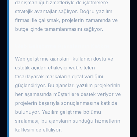
danışmanlığı hizmetleriyle de işletmelere
stratejik avantajlar sağlıyor. Doğru yazılım
firması ile çalışmak, projelerin zamanında ve
bütçe içinde tamamlanmasını sağlıyor.
Web Geliştirme Ajanslarının Katkısı
Web geliştirme ajansları, kullanıcı dostu ve
estetik açıdan etkileyici web siteleri
tasarlayarak markaların dijital varlığını
güçlendiriyor. Bu ajanslar, yazılım projelerinin
her aşamasında müşterilere destek veriyor ve
projelerin başarıyla sonuçlanmasına katkıda
bulunuyor. Yazılım geliştirme bölümü
sıralaması, bu ajansların sunduğu hizmetlerin
kalitesini de etkiliyor.