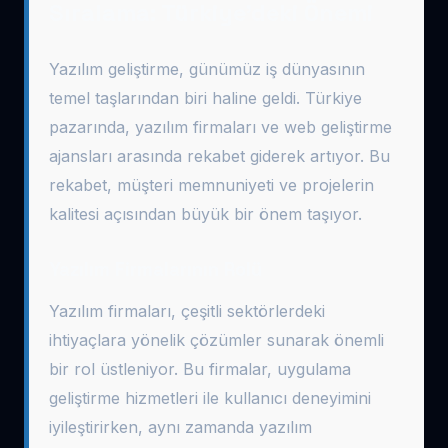
Sıralama: Türkiye’deki Önemi
Yazılım geliştirme, günümüz iş dünyasının
temel taşlarından biri haline geldi. Türkiye
pazarında, yazılım firmaları ve web geliştirme
ajansları arasında rekabet giderek artıyor. Bu
rekabet, müşteri memnuniyeti ve projelerin
kalitesi açısından büyük bir önem taşıyor.
Yazılım Firmalarının Rolü
Yazılım firmaları, çeşitli sektörlerdeki
ihtiyaçlara yönelik çözümler sunarak önemli
bir rol üstleniyor. Bu firmalar, uygulama
geliştirme hizmetleri ile kullanıcı deneyimini
iyileştirirken, aynı zamanda yazılım