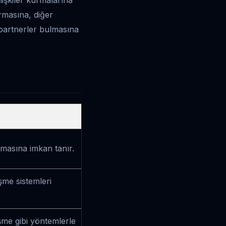
urmasına, diğer
 partnerler bulmasına
turmasına imkan tanır.
leşme sistemleri
şme gibi yöntemlerle