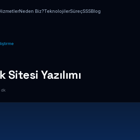
Hizmetler
Neden Biz?
Teknolojiler
Süreç
SSS
Blog
liştirme
 Sitesi Yazılımı
 dk