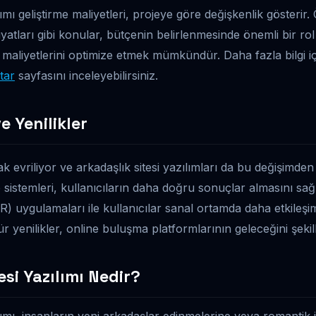
lımı geliştirme maliyetleri, projeye göre değişkenlik gösterir.
atları gibi konular, bütçenin belirlenmesinde önemli bir rol 
 maliyetlerini optimize etmek mümkündür. Daha fazla bilgi i
tar
sayfasını inceleyebilirsiniz.
e Yenilikler
ak evriliyor ve arkadaşlık sitesi yazılımları da bu değişimden
 sistemleri, kullanıcıların daha doğru sonuçlar almasını sağl
AR) uygulamaları ile kullanıcılar sanal ortamda daha etkileşi
ür yenilikler, online buluşma platformlarının geleceğini şekil
esi Yazılımı Nedir?
lımı, insanların yeni arkadaşlar edinmelerine veya romantik i