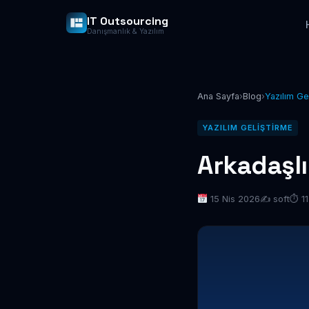
IT Outsourcing
Danışmanlık & Yazılım
Ana Sayfa
›
Blog
›
Yazılım Ge
YAZILIM GELIŞTIRME
Arkadaşlık
15 Nis 2026
✍️ soft
⏱ 11