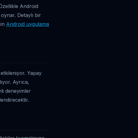
 Özellikle Android
oynar. Detaylı bir
çin
Android uygulama
 etkileniyor. Yapay
ıyor. Ayrıca,
mli deneyimler
lendirecektir.
lişkiler kurmalarına