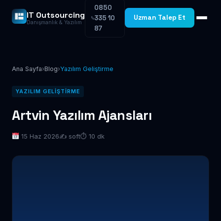
0850
IT Outsourcing
Uzman Talep Et
335 10
Danışmanlık & Yazılım
87
Ana Sayfa
›
Blog
›
Yazılım Geliştirme
YAZILIM GELIŞTIRME
Artvin Yazılım Ajansları
15 Haz 2026
✍️ soft
⏱ 10 dk