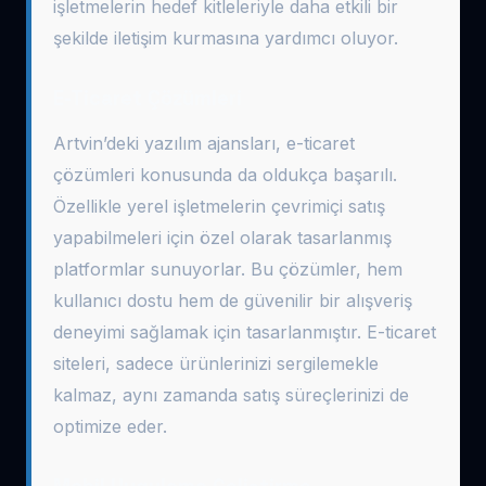
işletmelerin hedef kitleleriyle daha etkili bir
şekilde iletişim kurmasına yardımcı oluyor.
E-Ticaret Çözümleri
Artvin’deki yazılım ajansları, e-ticaret
çözümleri konusunda da oldukça başarılı.
Özellikle yerel işletmelerin çevrimiçi satış
yapabilmeleri için özel olarak tasarlanmış
platformlar sunuyorlar. Bu çözümler, hem
kullanıcı dostu hem de güvenilir bir alışveriş
deneyimi sağlamak için tasarlanmıştır. E-ticaret
siteleri, sadece ürünlerinizi sergilemekle
kalmaz, aynı zamanda satış süreçlerinizi de
optimize eder.