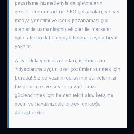
pazarlama hizmetleriyle de işletmelerin
görünürlüğünü artırır. SEO çalışmaları, sosyal
medya yönetimi ve içerik pazarlaması gibi
alanlarda uzmanlaşmış ekipler ile markalar,
dijital alanda daha geniş kitlelere ulaşma fırsatı
yakalar.
Artvin’deki yazılım ajansları, işletmenizin
ihtiyaçlarına uygun özel çözümler sunmak için
burada! Siz de yazılım geliştirme süreçlerinizi
hızlandırmak ve çevrimiçi varlığınızı
güçlendirmek için hemen teklif alın. İletişime
geçin ve hayalinizdeki projeyi gerçeğe
dönüştürelim!