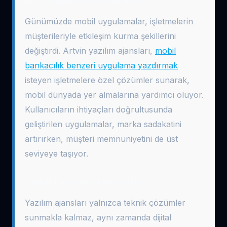
Mobil Uygulama Geliştirme
Günümüzde mobil uygulamalar, işletmelerin
müşterileriyle etkileşim kurma şekillerini
değiştirdi. Artvin yazılım ajansları,
mobil
bankacılık benzeri uygulama yazdırmak
isteyen işletmelere özel çözümler sunarak,
mobil dünyada yer almalarına yardımcı oluyor.
Kullanıcıların ihtiyaçları doğrultusunda
geliştirilen uygulamalar, marka sadakatini
artırırken, müşteri memnuniyetini de üst
seviyeye taşıyor.
Dijital Pazarlama Hizmetleri
Yazılım ajansları yalnızca teknik çözümler
sunmakla kalmaz, aynı zamanda dijital