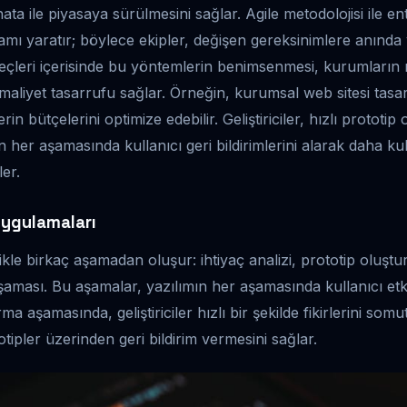
ta ile piyasaya sürülmesini sağlar. Agile metodolojisi ile en
amı yaratır; böylece ekipler, değişen gereksinimlere anında y
üreçleri içerisinde bu yöntemlerin benimsenmesi, kurumları
maliyet tasarrufu sağlar. Örneğin, kurumsal web sitesi tasarı
elerin bütçelerini optimize edebilir. Geliştiriciler, hızlı protot
n her aşamasında kullanıcı geri bildirimlerini alarak daha ku
ler.
Uygulamaları
kle birkaç aşamadan oluşur: ihtiyaç analizi, prototip oluştur
 aşaması. Bu aşamalar, yazılımın her aşamasında kullanıcı etk
ma aşamasında, geliştiriciler hızlı bir şekilde fikirlerini somut
otipler üzerinden geri bildirim vermesini sağlar.