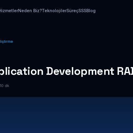
Hizmetler
Neden Biz?
Teknolojiler
Süreç
SSS
Blog
liştirme
plication Development RA
10 dk