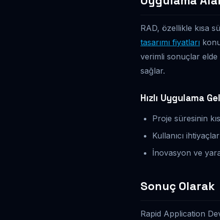
Uygulama Alan
RAD, özellikle kısa s
tasarımı fiyatları
konus
verimli sonuçlar elde 
sağlar.
Hızlı Uygulama Gel
Proje süresinin kı
Kullanıcı ihtiyaçla
İnovasyon ve yarat
Sonuç Olarak
Rapid Application Dev