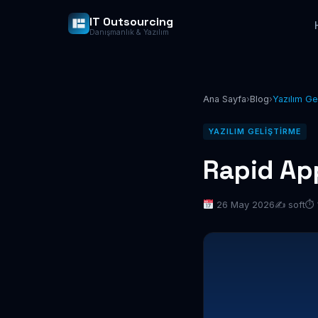
IT Outsourcing
Danışmanlık & Yazılım
Ana Sayfa
›
Blog
›
Yazılım Ge
YAZILIM GELIŞTIRME
Rapid Ap
26 May 2026
✍️ soft
⏱ 